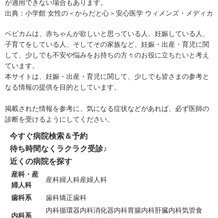
が適用できない場合もあります。
出典：
小学館 女性の＜からだと心＞安心医学 ウィメンズ・メディカ
ベビカムは、赤ちゃんが欲しいと思っている人、妊娠している人、
子育てをしている人、そしてその家族など、妊娠・出産・育児に関
して、少しでも不安や悩みをお持ちの方々のお役に立ちたいと考え
ています。
本サイトは、妊娠・出産・育児に関して、少しでも皆さまの参考と
なる情報の提供を目的としています。
掲載された情報を参考に、気になる症状などがあれば、必ず医師の
診断を受けるようにしてください。
今すぐ病院検索＆予約
待ち時間なくラクラク受診♪
近くの病院を探す
産科・産
産科
婦人科
産婦人科
婦人科
歯科系
歯科
矯正歯科
内科
循環器内科
消化器内科
胃腸内科
肝臓内科
気管食
内科系