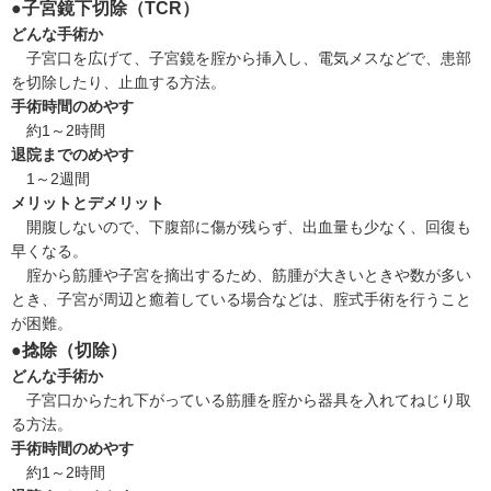
●子宮鏡下切除（TCR）
どんな手術か
子宮口を広げて、子宮鏡を腟から挿入し、電気メスなどで、患部
を切除したり、止血する方法。
手術時間のめやす
約1～2時間
退院までのめやす
1～2週間
メリットとデメリット
開腹しないので、下腹部に傷が残らず、出血量も少なく、回復も
早くなる。
腟から筋腫や子宮を摘出するため、筋腫が大きいときや数が多い
とき、子宮が周辺と癒着している場合などは、腟式手術を行うこと
が困難。
●捻除（切除）
どんな手術か
子宮口からたれ下がっている筋腫を腟から器具を入れてねじり取
る方法。
手術時間のめやす
約1～2時間