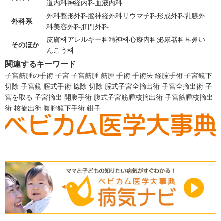
道内科
神経内科
血液内科
外科
整形外科
脳神経外科
リウマチ科
形成外科
乳腺外
外科系
科
美容外科
肛門外科
皮膚科
アレルギー科
精神科
心療内科
泌尿器科
耳鼻い
そのほか
んこう科
関連するキーワード
子宮筋腫の手術
子宮
子宮筋腫
筋腫
手術
手術法
経腟手術
子宮鏡下
切除
子宮鏡
腟式手術
捻除
切除
腟式子宮全摘出術
子宮全摘出術
子
宮を取る
子宮摘出
開腹手術
腹式子宮筋腫核摘出術
子宮筋腫核摘出
術
核摘出術
腹腔鏡下手術
鉗子