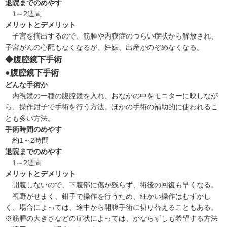
退院までのめやす
1～2週間
メリットとデメリット
子宮を摘出するので、筋腫や内膜症のつらい症状から解放され、
子宮がん
の心配もなくなるが、妊娠、出産がのぞめなくなる。
◆腹腔鏡下手術
●腹腔鏡下手術
どんな手術か
内視鏡の一種の腹腔鏡を入れ、おなかの中をモニターに映しなが
ら、操作鉗子で手術を行う方法。ほかの手術の補助的に使われるこ
とも多い方法。
手術時間のめやす
約1～2時間
退院までのめやす
1～2週間
メリットとデメリット
開腹しないので、下腹部に傷が残らず、術後の回復も早くなる。
視野がせまく、鉗子で操作を行うため、細かい操作はむずかし
く、場合によっては、途中から開腹手術に切り替えることもある。
※筋腫の大きさなどの症状によっては、かならずしも希望する方法