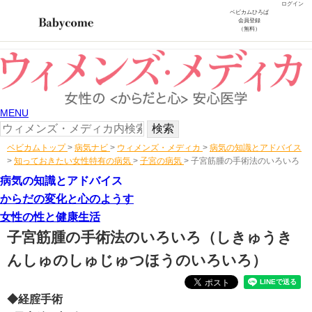
ログイン
ベビカムひろば
会員登録
（無料）
MENU
ベビカムトップ
>
病気ナビ
>
ウィメンズ・メディカ
>
病気の知識とアドバイス
>
知っておきたい女性特有の病気
>
子宮の病気
>
子宮筋腫の手術法のいろいろ
病気の知識とアドバイス
からだの変化と心のようす
女性の性と健康生活
子宮筋腫の手術法のいろいろ
（しきゅうき
んしゅのしゅじゅつほうのいろいろ）
◆経腟手術