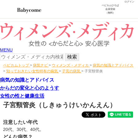
ログイン
ベビカムひろば
会員登録
（無料）
MENU
ベビカムトップ
>
病気ナビ
>
ウィメンズ・メディカ
>
病気の知識とアドバイス
>
知っておきたい女性特有の病気
>
子宮の病気
>
子宮頸管炎
病気の知識とアドバイス
からだの変化と心のようす
女性の性と健康生活
子宮頸管炎
（しきゅうけいかんえん）
注意したい年代
20代、30代、40代。
どんな病気？