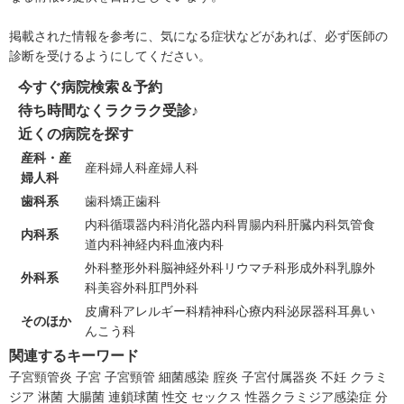
掲載された情報を参考に、気になる症状などがあれば、必ず医師の
診断を受けるようにしてください。
今すぐ病院検索＆予約
待ち時間なくラクラク受診♪
近くの病院を探す
産科・産
産科
婦人科
産婦人科
婦人科
歯科系
歯科
矯正歯科
内科
循環器内科
消化器内科
胃腸内科
肝臓内科
気管食
内科系
道内科
神経内科
血液内科
外科
整形外科
脳神経外科
リウマチ科
形成外科
乳腺外
外科系
科
美容外科
肛門外科
皮膚科
アレルギー科
精神科
心療内科
泌尿器科
耳鼻い
そのほか
んこう科
関連するキーワード
子宮頸管炎
子宮
子宮頸管
細菌感染
腟炎
子宮付属器炎
不妊
クラミ
ジア
淋菌
大腸菌
連鎖球菌
性交
セックス
性器クラミジア感染症
分