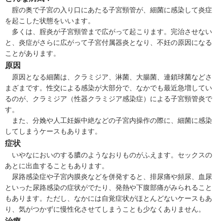
腟の奥で子宮の入り口にあたる子宮頸管が、細菌に感染して炎症
を起こした状態をいいます。
多くは、
腟炎
が子宮頸管まで広がって起こります。完治させない
と、炎症がさらに広がって
子宮付属器炎
となり、不妊の原因になる
ことがあります。
原因
原因となる細菌は、クラミジア、淋菌、大腸菌、連鎖球菌などさ
まざまです。性交による感染が大部分で、なかでも最近急増してい
るのが、クラミジア（
性器クラミジア感染症
）による子宮頸管炎で
す。
また、分娩や人工妊娠中絶などの子宮内操作の際に、細菌に感染
してしまうケースもあります。
症状
いやなにおいのする膿のようなおりものがふえます。セックスの
あとに出血することもあります。
尿路感染症
や
子宮内膜炎
などを併発すると、排尿痛や頻尿、血尿
といった尿路感染の症状がでたり、発熱や下腹部痛がみられること
もあります。ただし、なかには自覚症状がほとんどないケースもあ
り、気がつかずに慢性化させてしまうことも少なくありません。
治療