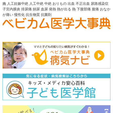
娩
人工妊娠中絶
人工中絶
中絶
おりもの
出血
不正出血
尿路感染症
子宮内膜炎
排尿痛
頻尿
血尿
発熱
熱が出る
熱
下腹部痛
腹痛
おなか
が痛い
慢性化
抗生物質
抗菌剤