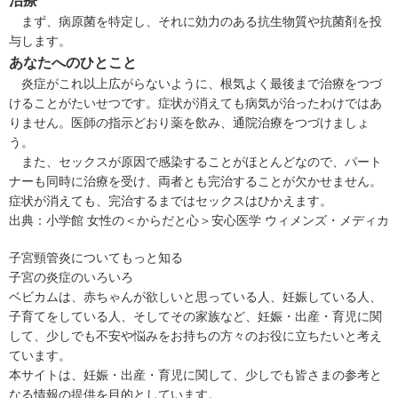
まず、病原菌を特定し、それに効力のある抗生物質や抗菌剤を投
与します。
あなたへのひとこと
炎症がこれ以上広がらないように、根気よく最後まで治療をつづ
けることがたいせつです。症状が消えても病気が治ったわけではあ
りません。医師の指示どおり薬を飲み、通院治療をつづけましょ
う。
また、セックスが原因で感染することがほとんどなので、パート
ナーも同時に治療を受け、両者とも完治することが欠かせません。
症状が消えても、完治するまではセックスはひかえます。
出典：
小学館 女性の＜からだと心＞安心医学 ウィメンズ・メディカ
子宮頸管炎についてもっと知る
子宮の炎症のいろいろ
ベビカムは、赤ちゃんが欲しいと思っている人、妊娠している人、
子育てをしている人、そしてその家族など、妊娠・出産・育児に関
して、少しでも不安や悩みをお持ちの方々のお役に立ちたいと考え
ています。
本サイトは、妊娠・出産・育児に関して、少しでも皆さまの参考と
なる情報の提供を目的としています。