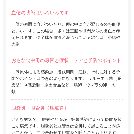
血便の状態はいろいろです
便の表面に血がついたり、便の中に血が混じるのを血便
といいます。この場合、多くは直腸や肛門からの出血と考
えられます。便全体が血液と混じっている場合は、小腸や
大腸…
おもな食中毒の原因と症状、ケアと予防のポイント
病原体による感染源、潜伏期間、症状、それに対する予
防のポイントはつぎのようになります。 サルモネラ菌（感
染型） ●感染源・原因食品など 鶏卵、ウズラの卵、肉
類…
胆嚢炎・胆管炎（胆道炎）
どんな病気？ 胆嚢や胆管が、細菌感染によって炎症を起
こす病気です。胆嚢炎と胆管炎は合併して起こることが多
いことから、二つ合わせて胆道炎と呼ぶこともあります。