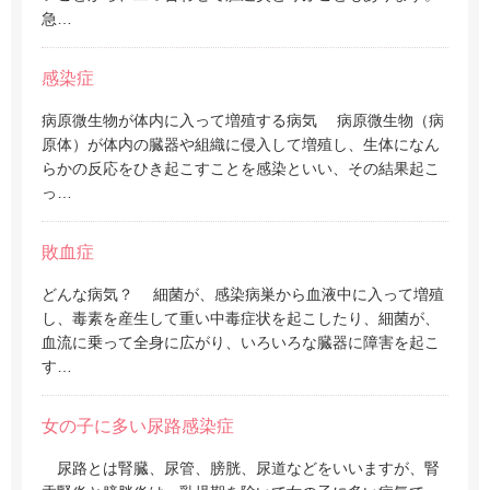
急…
感染症
病原微生物が体内に入って増殖する病気 病原微生物（病
原体）が体内の臓器や組織に侵入して増殖し、生体になん
らかの反応をひき起こすことを感染といい、その結果起こ
っ…
敗血症
どんな病気？ 細菌が、感染病巣から血液中に入って増殖
し、毒素を産生して重い中毒症状を起こしたり、細菌が、
血流に乗って全身に広がり、いろいろな臓器に障害を起こ
す…
女の子に多い尿路感染症
尿路とは腎臓、尿管、膀胱、尿道などをいいますが、腎