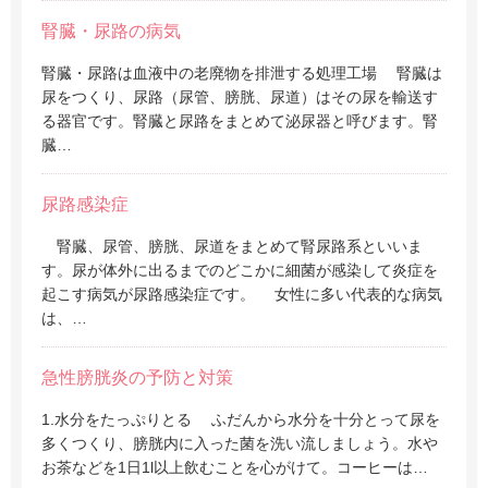
腎臓・尿路の病気
腎臓・尿路は血液中の老廃物を排泄する処理工場 腎臓は
尿をつくり、尿路（尿管、膀胱、尿道）はその尿を輸送す
る器官です。腎臓と尿路をまとめて泌尿器と呼びます。腎
臓…
尿路感染症
腎臓、尿管、膀胱、尿道をまとめて腎尿路系といいま
す。尿が体外に出るまでのどこかに細菌が感染して炎症を
起こす病気が尿路感染症です。 女性に多い代表的な病気
は、…
急性膀胱炎の予防と対策
1.水分をたっぷりとる ふだんから水分を十分とって尿を
多くつくり、膀胱内に入った菌を洗い流しましょう。水や
お茶などを1日1l以上飲むことを心がけて。コーヒーは…