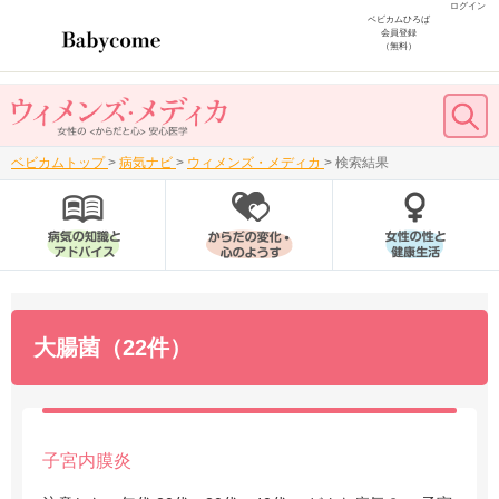
ログイン
ベビカムひろば
会員登録
（無料）
ベビカムトップ
>
病気ナビ
>
ウィメンズ・メディカ
>
検索結果
大腸菌（22件）
子宮内膜炎