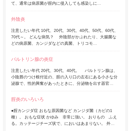
て、通常は病原菌が腟内に侵入しても感染しに…
外陰炎
注意したい年代 10代、20代、30代、40代、50代、60代、
70代～。 どんな病気？ 外陰部がかぶれたり、大腸菌な
どの病原菌、カンジダなどの真菌、トリコモ…
バルトリン腺の炎症
注意したい年代 20代、30代、40代。 バルトリン腺は、
小陰唇のつけ根付近の、腟の入り口の左右にある小さな分
泌腺で、性的興奮があったときに、分泌物を出す器官…
腟炎のいろいろ
●腟カンジダ症 おもな原因菌など カンジダ菌（カビの1
種）。 おもな症状 かゆみ 非常に強い。 おりもの ふえ
る。カッテージチーズ状で、においはあまりない。 外…