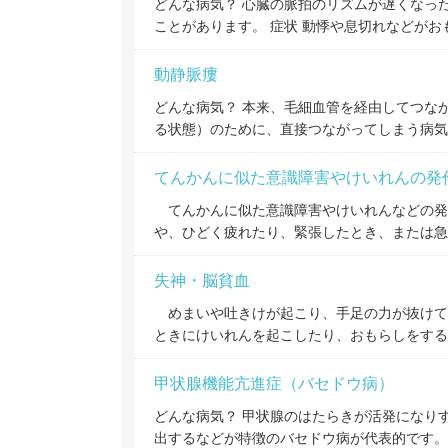
どんな病気？ 心臓の脈拍のリズムが遅くなっ
ことがあります。 症状 動悸や息切れなどが
動静脈瘻
どんな病気？ 本来、毛細血管を経由してつな
る状態）のために、直接つながってしまう病気
てんかんに似た意識障害やけいれんの発
てんかんに似た意識障害やけいれんなどの発
や、ひどく疲れたり、緊張したとき、または急
失神・脳貧血
めまいや吐きけが起こり、手足の力が抜けて
ときにけいれんを起こしたり、おもらしをする
甲状腺機能亢進症（バセドウ病）
どんな病気？ 甲状腺のはたらきが活発になり
出するなどが特徴のバセドウ病が代表的です。 