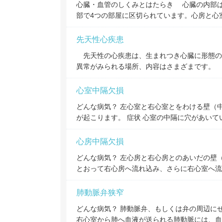
心臓・血管のしくみとはたらき 心臓の内部
部で4つの部屋に区切られています。心房と心
先天性心疾患
先天性の心疾患は、生まれつき心臓に形態の
異常がみられる場所、内容はさまざまです。
心室中隔欠損
どんな病気？ 左心室と右心室とをわける壁（
が起こります。 症状 心室の中隔に穴があい
心房中隔欠損
どんな病気？ 左心房と右心房とのあいだの壁
とおって右心房へ流れ込み、さらに右心室へ流
肺動脈弁狭窄
どんな病気？ 肺動脈弁、もしくは弁の周辺に
右心室から肺へ血液が送られる肺動脈には、血