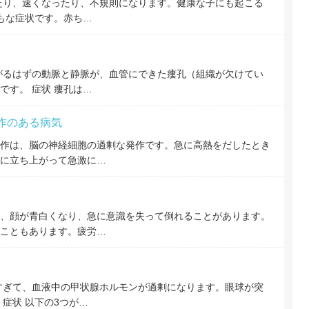
たり、速くなったり、不規則になります。健康な子にも起こる
おもな症状です。赤ち…
がるはずの動脈と静脈が、血管にできた瘻孔（組織が欠けてい
です。 症状 瘻孔は…
作のある病気
作は、脳の神経細胞の過剰な発作です。急に高熱をだしたとき
に立ち上がって急激に…
、顔が青白くなり、急に意識を失って倒れることがあります。
こともあります。疲労…
すぎて、血液中の甲状腺ホルモンが過剰になります。眼球が突
症状 以下の3つが…