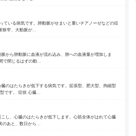
もっている病気です。肺動脈がせまいと重いチアノーゼなどの症
脈狭窄、大動脈が…
動脈から肺動脈に血液が流れ込み、肺への血液量が増加しま
時間で閉じるはずの動…
心臓のはたらきが低下する病気です。拡張型、肥大型、拘縮型
型です。 症状 心臓…
起こし、心臓のはたらきが低下します。心筋全体がはれて心臓
症状のあと、数日から…