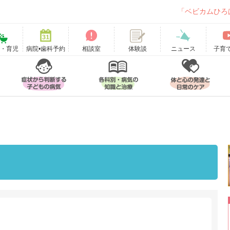
「ベビカムひろ
て・育児
病院•歯科予約
相談室
ニュース
子育
体験談