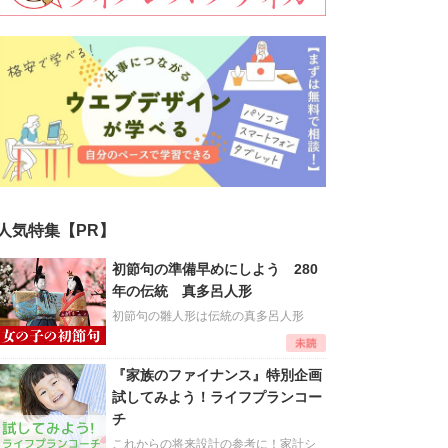
人気特集【PR】
初節句の準備早めにしよう 280
年の伝統 真多呂人形
初節句の雛人形は伝統の真多呂人形
『家族のファイナンス』特別企画
試してみよう！ライフプランコー
チ
これからの将来設計の参考に！家計シ