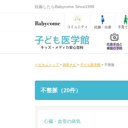
妊娠したらBabycome Since1998
コミュニティ
妊娠・出産
子育
ベビカムトップ
>
病気ナビ
>
子ども医学館
>
不整脈
不整脈（20件）
心臓・血管の病気