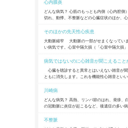
心内膜炎
どんな病気？ 心筋のもっとも内側（心内腔側
切れ、動悸、不整脈などの心臓症状のほか、心
そのほかの先天性心疾患
大動脈縮窄 大動脈の一部がせまくなってい
い病気です。心室中隔欠損（「心室中隔欠損」
病気ではないのに心雑音が聞こえること
心臓を聴診すると異常とはいえない雑音が聞
ともに消失します。これを機能性心雑音とい
川崎病
どんな病気？ 高熱、リンパ節のはれ、発疹、
の冠動脈に炎症が起こるなど、後遺症の多い病
不整脈