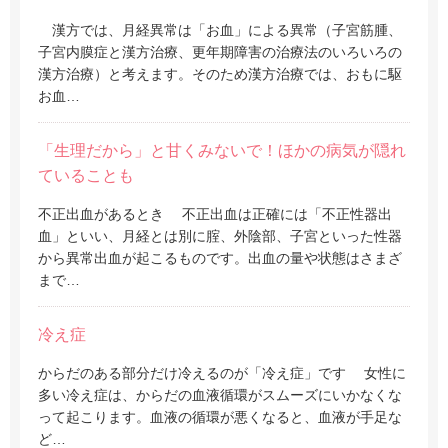
漢方では、月経異常は「お血」による異常（子宮筋腫、
子宮内膜症と漢方治療、更年期障害の治療法のいろいろの
漢方治療）と考えます。そのため漢方治療では、おもに駆
お血…
「生理だから」と甘くみないで！ほかの病気が隠れ
ていることも
不正出血があるとき 不正出血は正確には「不正性器出
血」といい、月経とは別に腟、外陰部、子宮といった性器
から異常出血が起こるものです。出血の量や状態はさまざ
まで…
冷え症
からだのある部分だけ冷えるのが「冷え症」です 女性に
多い冷え症は、からだの血液循環がスムーズにいかなくな
って起こります。血液の循環が悪くなると、血液が手足な
ど…