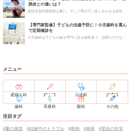
胱炎との違いは？
急性出血性膀胱炎は夏に、そして男の子に多くみられる病気で
す。頻繁におしっこをしたがる、おしっこをしたときに痛みが
あるのは膀胱炎と同じですが、真っ赤かコーヒー色の血尿が数
【専門家監修】子どもの虫歯予防に！小児歯科を選ん
日続くのが特徴です。ママは驚いてしまうかもしれませんが、
で定期健診を
水分を十分にとって、安静にしていれば治ります。
小児歯科は子どもの歯を専門に診る歯医者で、治療だけでなく
虫歯予防にも力を入れています。定期的な歯科健診のメリット
や歯の生えるタイミング、歯医者に何歳から行くのかなど新米
ママが知りたい情報をまとめて紹介します。歯科選びのポイン
トも！
メニュー
産婦人科
婦人科
小児科
皮膚科
歯科
耳鼻科
眼科
その他
注目タグ
#夏の病気
#妊娠中のトラブル
#発熱
#発疹
#受診の目安