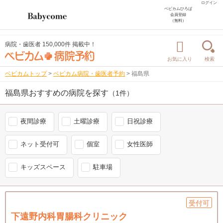
ログイン
ベビカムひろば
会員登録
（無料）
病院・歯医者 150,000件 掲載中！
お気に入り
検索
ベビカムトップ
>
ベビカム病院・歯医者予約
>
福島県
福島県おすすめの病院を探す
（1件）
夜間診療
土曜診療
日祝診療
ネット受付可
個室
女性医師
キッズスペース
駐車場
受付可
下遠野内科胃腸科クリニック