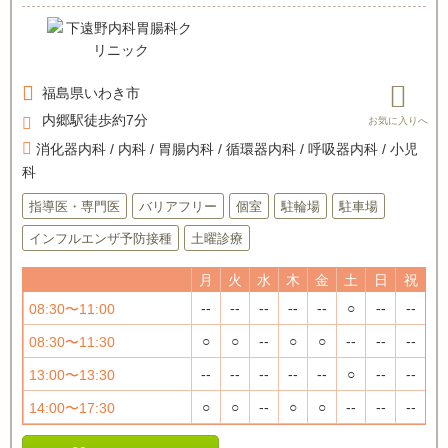
福島県
いわき市
内郷駅徒歩約7分
消化器内科 / 内科 / 胃腸内科 / 循環器内科 / 呼吸器内科 / 小児
科
指導医・専門医
バリアフリー
個室
駐輪場
駐車場
インフルエンザ予防接種
土曜診療
月
火
水
木
金
土
日
祝
--
--
--
--
--
○
--
--
08:30〜11:00
○
○
--
○
○
--
--
--
08:30〜11:30
--
--
--
--
--
○
--
--
13:00〜13:30
○
○
--
○
○
--
--
--
14:00〜17:30