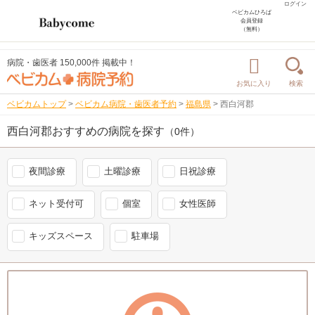
ログイン
ベビカムひろば
会員登録
（無料）
病院・歯医者 150,000件 掲載中！
お気に入り
検索
ベビカムトップ
>
ベビカム病院・歯医者予約
>
福島県
>
西白河郡
西白河郡おすすめの病院を探す
（0件）
夜間診療
土曜診療
日祝診療
ネット受付可
個室
女性医師
キッズスペース
駐車場