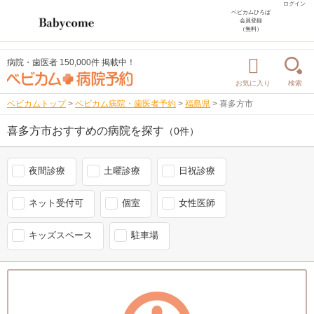
ログイン
ベビカムひろば
会員登録
（無料）
病院・歯医者 150,000件 掲載中！
お気に入り
検索
ベビカムトップ
>
ベビカム病院・歯医者予約
>
福島県
>
喜多方市
喜多方市おすすめの病院を探す
（0件）
夜間診療
土曜診療
日祝診療
ネット受付可
個室
女性医師
キッズスペース
駐車場