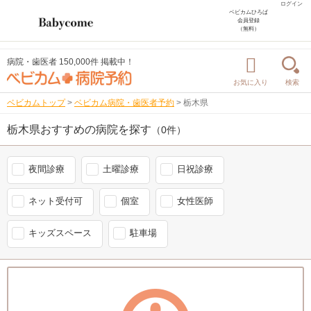
ログイン
ベビカムひろば
会員登録
（無料）
病院・歯医者 150,000件 掲載中！
お気に入り
検索
ベビカムトップ
>
ベビカム病院・歯医者予約
>
栃木県
栃木県おすすめの病院を探す
（0件）
夜間診療
土曜診療
日祝診療
ネット受付可
個室
女性医師
キッズスペース
駐車場