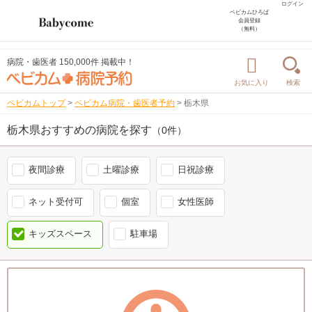
ログイン
ベビカムひろば
会員登録
（無料）
病院・歯医者 150,000件 掲載中！
お気に入り
検索
ベビカムトップ
>
ベビカム病院・歯医者予約
>
栃木県
栃木県おすすめの病院を探す
（0件）
夜間診療
土曜診療
日祝診療
ネット受付可
個室
女性医師
キッズスペース
駐車場