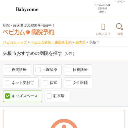
ログイン
ベビカムひろば
会員登録
（無料）
病院・歯医者 150,000件 掲載中！
お気に入り
検索
ベビカムトップ
>
ベビカム病院・歯医者予約
>
栃木県
>
矢板市
矢板市おすすめの病院を探す
（0件）
夜間診療
土曜診療
日祝診療
ネット受付可
個室
女性医師
キッズスペース
駐車場