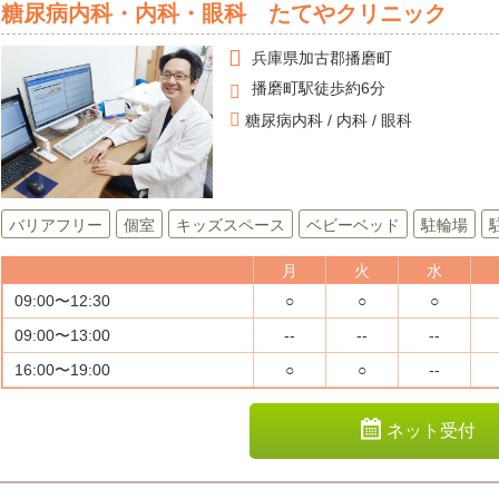
糖尿病内科・内科・眼科 たてやクリニック
兵庫県
加古郡播磨町
播磨町駅徒歩約6分
糖尿病内科 / 内科 / 眼科
バリアフリー
個室
キッズスペース
ベビーベッド
駐輪場
月
火
水
09:00〜12:30
○
○
○
09:00〜13:00
--
--
--
16:00〜19:00
○
○
--
ネット受付