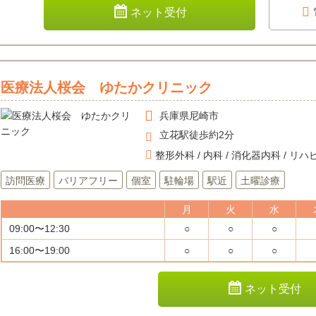
ネット受付
医療法人桜会 ゆたかクリニック
兵庫県
尼崎市
立花駅徒歩約2分
整形外科 / 内科 / 消化器内科 / 
訪問医療
バリアフリー
個室
駐輪場
駅近
土曜診療
月
火
水
09:00〜12:30
○
○
○
16:00〜19:00
○
○
○
ネット受付