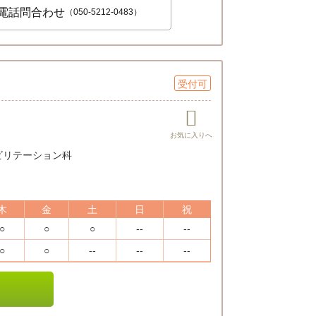
電話問合わせ
（050-5212-0483）
受付可
リハビリテーション科
木
金
土
日
祝
○
○
○
--
--
○
○
--
--
--