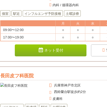
内科 / 循環器内科
個室
駅近
インフルエンザ予防接種
土曜診療
月
火
水
09:00〜12:00
○
○
○
17:00〜19:00
○
○
○
ネット受付
長田皮フ科医院
兵庫県
神戸市北区
西鈴蘭台駅徒歩約2分
皮膚科