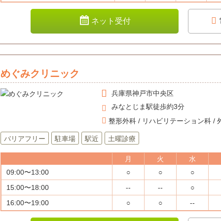
ネット受付
めぐみクリニック
兵庫県
神戸市中央区
みなとじま駅徒歩約3分
整形外科 / リハビリテーション科 / 
バリアフリー
駐車場
駅近
土曜診療
月
火
水
09:00〜13:00
○
○
○
15:00〜18:00
--
--
○
16:00〜19:00
○
○
--