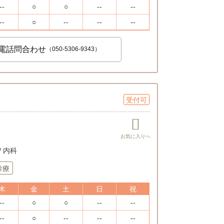
--
○
○
--
--
--
○
--
--
--
電話問合わせ
（050-5306-9343）
受付可
 内科
診療
木
金
土
日
祝
--
○
○
--
--
--
○
--
--
--