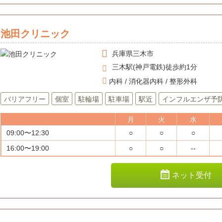
池田クリニック
兵庫県
三木市
三木駅(神戸電鉄)徒歩約1分
内科 / 消化器内科 / 整形外科
バリアフリー
個室
駐輪場
駐車場
駅近
インフルエンザ予
月
火
水
09:00〜12:30
○
○
○
16:00〜19:00
○
○
--
ネット受付