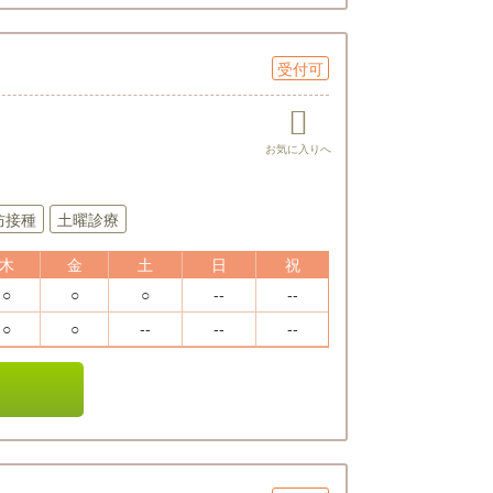
受付可
防接種
土曜診療
木
金
土
日
祝
○
○
○
--
--
○
○
--
--
--