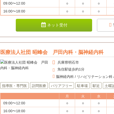
09:00〜12:00
○
○
○
16:00〜18:00
○
○
○
ネット受付
医療法人社団 昭峰会 戸田内科・脳神経内科
兵庫県
明石市
魚住駅徒歩約1分
脳神経内科 / リハビリテーション科 /
指導医・専門医
訪問医療
バリアフリー
駐車場
駅近
土曜
月
火
水
09:00〜12:00
○
○
○
16:00〜18:00
○
○
○