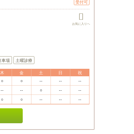
受付可
駐車場
土曜診療
木
金
土
日
祝
○
○
--
--
--
--
--
○
--
--
○
○
--
--
--