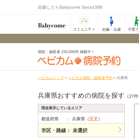
妊娠したらBabycome Since1998
コミュニティ
妊娠・出産
子育
病院・歯医者 150,000件 掲載中！
ベビカムトップ
>
ベビカム病院・歯医者予約
>
兵庫県
兵庫県おすすめの病院を探す
（27
現在表示しているエリア
変更
都道府県
兵庫県（
）
市区・路線
未選択