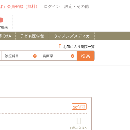
ば」会員登録（無料）
ログイン
設定・その他
て動画
家Q&A
子ども医学館
ウィメンズメディカ
お気に入り病院一覧
受付可