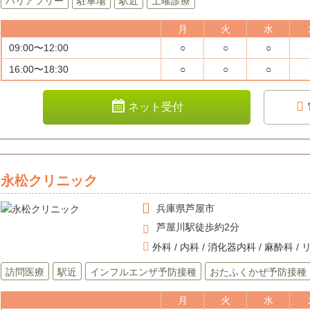
バリアフリー
駐車場
駅近
土曜診療
月
火
水
09:00〜12:00
○
○
○
16:00〜18:30
○
○
○
ネット受付
永松クリニック
兵庫県
芦屋市
芦屋川駅徒歩約2分
外科 / 内科 / 消化器内科 / 麻酔科 
訪問医療
駅近
インフルエンザ予防接種
おたふくかぜ予防接種
月
火
水