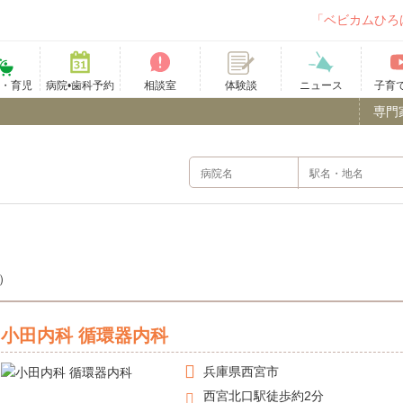
「ベビカムひろ
て・育児
病院•歯科予約
相談室
ニュース
子育
体験談
専門
件）
小田内科 循環器内科
兵庫県
西宮市
西宮北口駅徒歩約2分