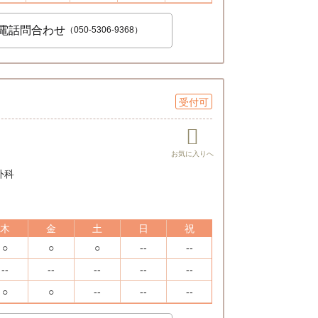
電話問合わせ
（050-5306-9368）
受付可
外科
木
金
土
日
祝
○
○
○
--
--
--
--
--
--
--
○
○
--
--
--