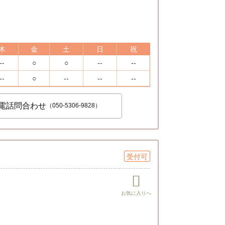
木
金
土
日
祝
--
○
○
--
--
--
○
--
--
--
電話問合わせ
（050-5306-9828）
受付可