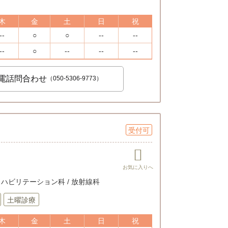
木
金
土
日
祝
--
○
○
--
--
--
○
--
--
--
電話問合わせ
（050-5306-9773）
受付可
/ リハビリテーション科 / 放射線科
土曜診療
木
金
土
日
祝