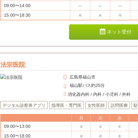
09:00〜14:00
--
--
--
15:00〜18:30
○
○
○
ネット受付
法宗医院
広島県
福山市
福山駅バス約25分
消化器内科 / 内科 / 小児科 / 外科
デジタル診察券アプリ
指導医・専門医
女性医師
訪問医療
駐
月
火
水
09:00〜13:00
○
○
○
15:00〜18:00
○
○
○