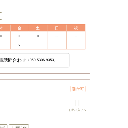
木
金
土
日
祝
○
○
○
--
--
--
○
--
--
--
電話問合わせ
（050-5306-9353）
受付可