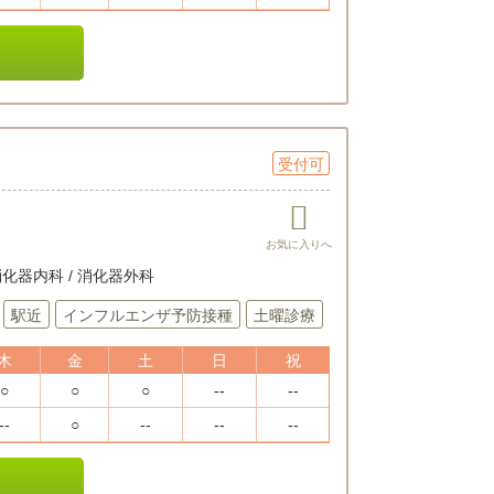
受付可
 消化器内科 / 消化器外科
駅近
インフルエンザ予防接種
土曜診療
木
金
土
日
祝
○
○
○
--
--
--
○
--
--
--