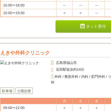
15:00〜18:00
--
--
--
15:00〜19:00
○
○
--
ネット受付
えきや外科クリニック
広島県
福山市
近田駅徒歩約14分
外科 / 整形外科 / 内科 / 肛門外科 
科
駐車場
土曜診療
月
火
水
09:00〜12:00
○
○
○