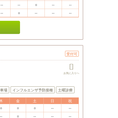
--
--
○
--
--
--
○
--
--
--
受付可
車場
インフルエンザ予防接種
土曜診療
木
金
土
日
祝
○
○
○
--
--
--
○
--
--
--