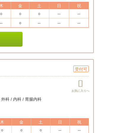
木
金
土
日
祝
○
○
○
--
--
--
○
--
--
--
受付可
外科 / 内科 / 胃腸内科
木
金
土
日
祝
○
○
○
--
--