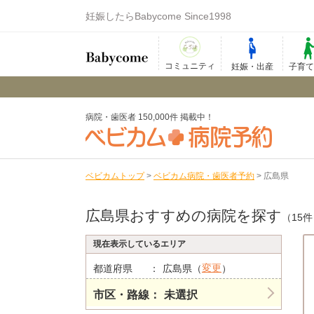
妊娠したらBabycome Since1998
コミュニティ
妊娠・出産
子育
病院・歯医者 150,000件 掲載中！
ベビカムトップ
>
ベビカム病院・歯医者予約
>
広島県
広島県おすすめの病院を探す
（15
現在表示しているエリア
変更
都道府県
広島県（
）
市区・路線
未選択