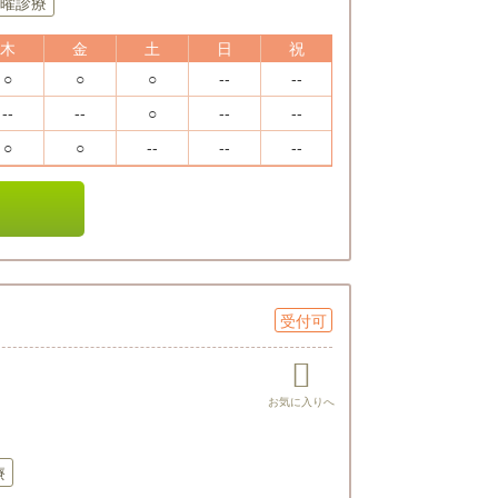
曜診療
木
金
土
日
祝
○
○
○
--
--
--
--
○
--
--
○
○
--
--
--
受付可
療