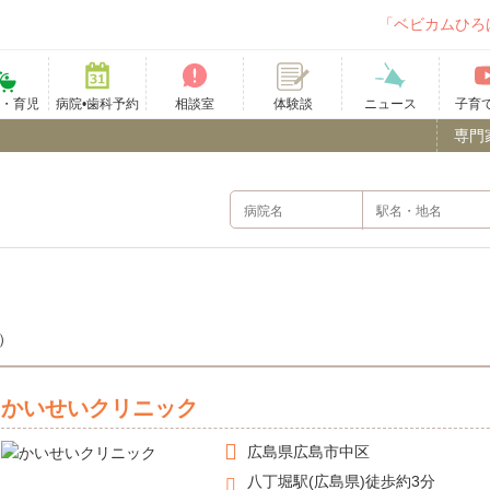
「ベビカムひろ
て・育児
病院•歯科予約
相談室
ニュース
子育
体験談
専門
件）
かいせいクリニック
広島県
広島市中区
八丁堀駅(広島県)徒歩約3分