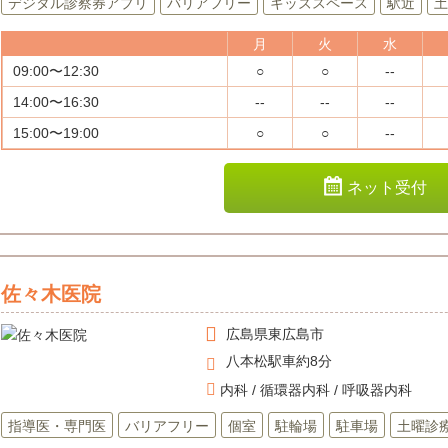
デジタル診察券アプリ
バリアフリー
キッズスペース
駅近
土
月
火
水
09:00〜12:30
○
○
--
14:00〜16:30
--
--
--
15:00〜19:00
○
○
--
ネット受付
佐々木医院
広島県
東広島市
八本松駅車約8分
内科 / 循環器内科 / 呼吸器内科
指導医・専門医
バリアフリー
個室
駐輪場
駐車場
土曜診