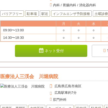
内科 / 胃腸内科 / 消化器内科
バリアフリー
駐車場
駅近
インフルエンザ予防接種
土曜診療
月
火
水
09:00〜13:00
○
○
○
14:30〜18:30
○
○
○
ネット受付
医療法人三渓会 川堀病院
広島県
広島市南区
広島駅車約7分
肛門外科