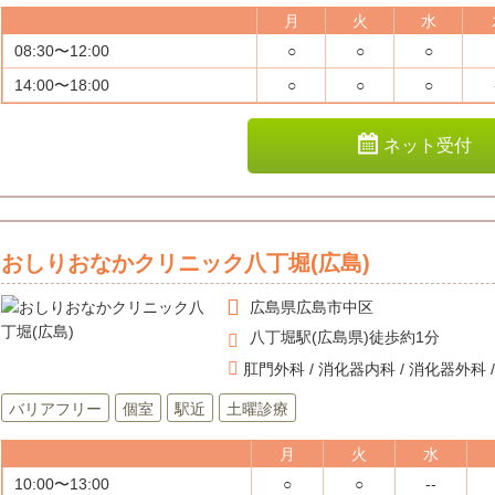
月
火
水
08:30〜12:00
○
○
○
14:00〜18:00
○
○
○
ネット受付
おしりおなかクリニック八丁堀(広島)
広島県
広島市中区
八丁堀駅(広島県)徒歩約1分
肛門外科 / 消化器内科 / 消化器外科 / 
バリアフリー
個室
駅近
土曜診療
月
火
水
10:00〜13:00
○
○
--