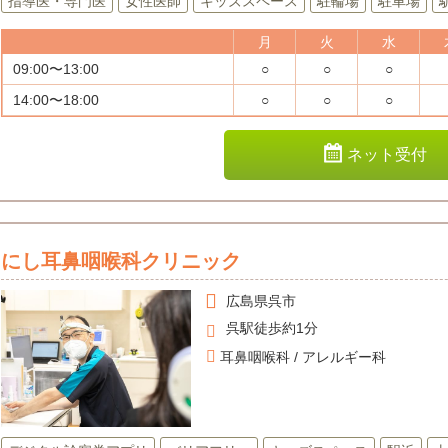
指導医・専門医
女性医師
キッズスペース
駐輪場
駐車場
月
火
水
09:00〜13:00
○
○
○
14:00〜18:00
○
○
○
ネット受付
にし耳鼻咽喉科クリニック
広島県
呉市
呉駅徒歩約1分
耳鼻咽喉科 / アレルギー科