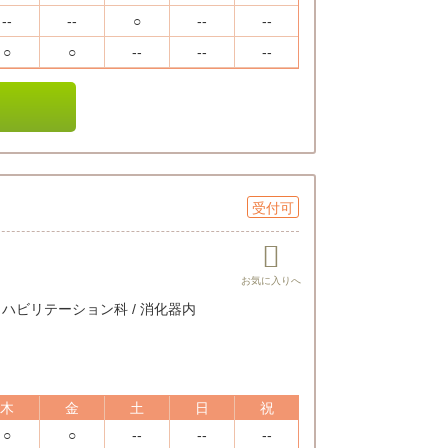
--
--
○
--
--
○
○
--
--
--
受付可
/ リハビリテーション科 / 消化器内
木
金
土
日
祝
○
○
--
--
--