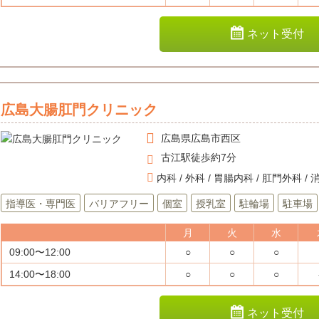
ネット受付
広島大腸肛門クリニック
広島県
広島市西区
古江駅徒歩約7分
内科 / 外科 / 胃腸内科 / 肛門外科 /
指導医・専門医
バリアフリー
個室
授乳室
駐輪場
駐車場
月
火
水
09:00〜12:00
○
○
○
14:00〜18:00
○
○
○
ネット受付