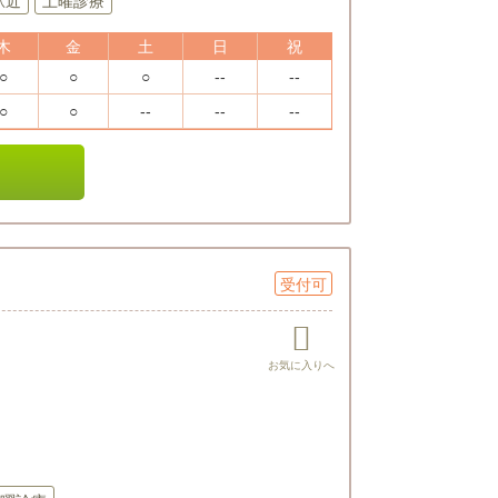
駅近
土曜診療
木
金
土
日
祝
○
○
○
--
--
○
○
--
--
--
受付可