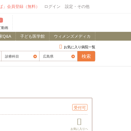
ば」会員登録（無料）
ログイン
設定・その他
て動画
家Q&A
子ども医学館
ウィメンズメディカ
お気に入り病院一覧
受付可