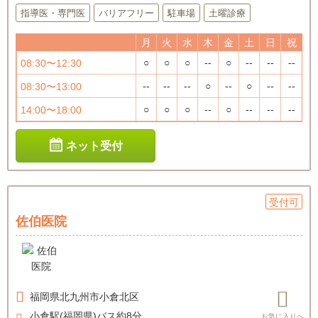
指導医・専門医
バリアフリー
駐車場
土曜診療
月
火
水
木
金
土
日
祝
○
○
○
--
○
--
--
--
08:30〜12:30
--
--
--
○
--
○
--
--
08:30〜13:00
○
○
○
--
○
--
--
--
14:00〜18:00
ネット受付
受付可
佐伯医院
福岡県
北九州市小倉北区
小倉駅(福岡県)バス約8分