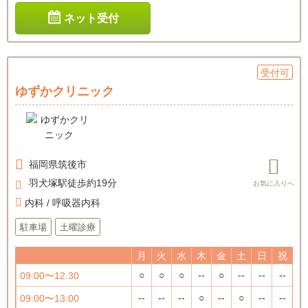
ネット受付
受付可
ゆずかクリニック
福岡県
筑後市
羽犬塚駅徒歩約19分
内科 / 呼吸器内科
駐車場
土曜診療
月
火
水
木
金
土
日
祝
○
○
○
--
○
--
--
--
09:00〜12:30
--
--
--
○
--
○
--
--
09:00〜13:00