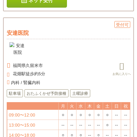
ネット受付
受付可
安達医院
福岡県
久留米市
花畑駅徒歩約5分
内科 / 腎臓内科
駐車場
おたふくかぜ予防接種
土曜診療
月
火
水
木
金
土
日
祝
○
○
○
○
○
○
--
--
09:00〜12:00
--
--
--
--
--
○
--
--
13:00〜15:00
○
○
○
--
○
--
--
--
14:00〜18:00