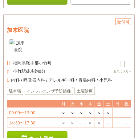
受付可
加来医院
福岡県
鞍手郡小竹町
小竹駅徒歩約8分
内科 / 呼吸器内科 / アレルギー科 / 胃腸内科 / 小児科
駐車場
インフルエンザ予防接種
土曜診療
月
火
水
木
金
土
日
祝
○
○
○
○
○
○
--
--
09:00〜13:00
○
○
--
○
○
--
--
--
14:30〜17:30