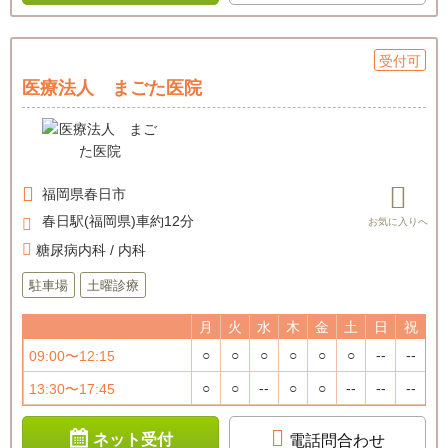
受付可
医療法人 まごた医院
福岡県
春日市
春日駅(福岡県)車約12分
糖尿病内科 / 内科
駐車場
土曜診療
月
火
水
木
金
土
日
祝
○
○
○
○
○
○
--
--
09:00〜12:15
○
○
--
○
○
--
--
--
13:30〜17:45
ネット受付
電話問合わせ