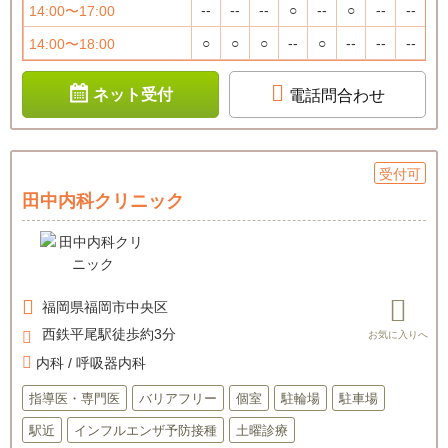
--
--
--
○
--
○
--
--
14:00〜17:00
○
○
○
--
○
--
--
--
14:00〜18:00
ネット受付
電話問合わせ
受付可
田中内科クリニック
福岡県
福岡市中央区
西鉄平尾駅徒歩約3分
内科 / 呼吸器内科
指導医・専門医
バリアフリー
個室
駐輪場
駐車場
駅近
インフルエンザ予防接種
土曜診療