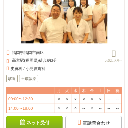
福岡県
福岡市南区
高宮駅(福岡県)徒歩約3分
皮膚科 / 小児皮膚科
駅近
土曜診療
月
火
水
木
金
土
日
祝
○
○
○
○
○
○
--
--
09:00〜12:30
○
○
○
--
○
--
--
--
14:00〜18:00
ネット受付
電話問合わせ