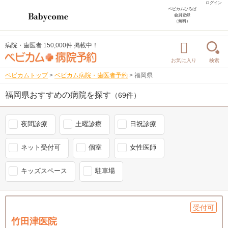
ログイン
ベビカムひろば
会員登録
（無料）
病院・歯医者 150,000件 掲載中！
お気に入り
検索
ベビカムトップ
>
ベビカム病院・歯医者予約
>
福岡県
福岡県おすすめの病院を探す
（69件）
夜間診療
土曜診療
日祝診療
ネット受付可
個室
女性医師
キッズスペース
駐車場
受付可
竹田津医院