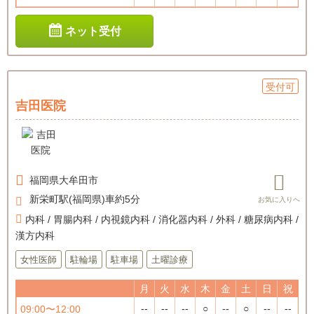
ネット受付
受付可
吉田医院
福岡県
大牟田市
新栄町駅(福岡県)車約5分
内科 / 胃腸内科 / 内視鏡内科 / 消化器内科 / 外科 / 糖尿病内科 /
漢方内科
女性医師
駐輪場
駐車場
土曜診療
月
火
水
木
金
土
日
祝
--
--
--
○
--
○
--
--
09:00〜12:00