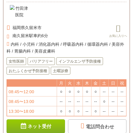
福岡県
久留米市
南久留米駅車約6分
内科 / 小児科 / 消化器内科 / 呼吸器内科 / 循環器内科 / 美容外
科 / 胃腸内科 / 美容皮膚科
女性医師
バリアフリー
インフルエンザ予防接種
おたふくかぜ予防接種
土曜診療
月
火
水
木
金
土
日
祝
○
○
○
○
○
--
--
--
08:45〜12:00
--
--
--
--
--
○
--
--
08:45〜13:00
○
○
○
--
○
--
--
--
13:30〜18:00
ネット受付
電話問合わせ