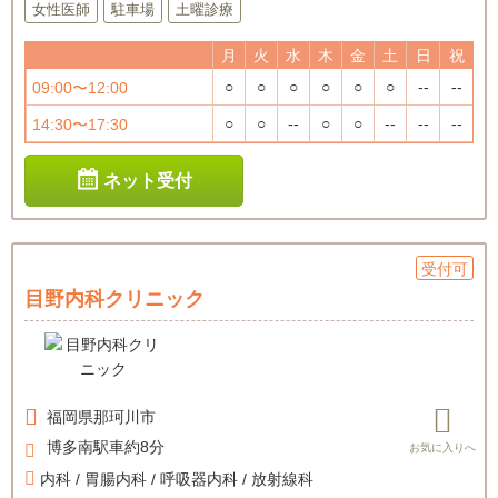
女性医師
駐車場
土曜診療
月
火
水
木
金
土
日
祝
○
○
○
○
○
○
--
--
09:00〜12:00
○
○
--
○
○
--
--
--
14:30〜17:30
ネット受付
受付可
目野内科クリニック
福岡県
那珂川市
博多南駅車約8分
内科 / 胃腸内科 / 呼吸器内科 / 放射線科