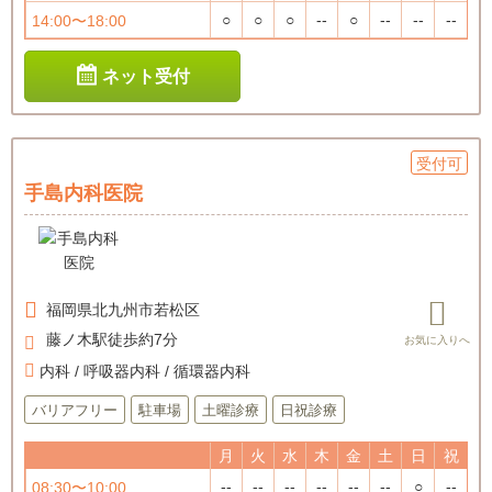
○
○
○
--
○
--
--
--
14:00〜18:00
ネット受付
受付可
手島内科医院
福岡県
北九州市若松区
藤ノ木駅徒歩約7分
内科 / 呼吸器内科 / 循環器内科
バリアフリー
駐車場
土曜診療
日祝診療
月
火
水
木
金
土
日
祝
--
--
--
--
--
--
○
--
08:30〜10:00