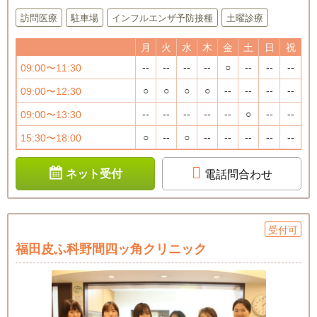
訪問医療
駐車場
インフルエンザ予防接種
土曜診療
月
火
水
木
金
土
日
祝
--
--
--
--
○
--
--
--
09:00〜11:30
○
○
○
○
--
--
--
--
09:00〜12:30
--
--
--
--
--
○
--
--
09:00〜13:30
○
--
○
--
--
--
--
--
15:30〜18:00
ネット受付
電話問合わせ
受付可
福田皮ふ科野間四ッ角クリニック