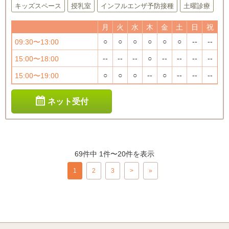
キッズスペース
授乳室
インフルエンザ予防接種
土曜診療
月
火
水
木
金
土
日
祝
○
○
○
○
○
○
--
--
09:30〜13:00
--
--
--
○
--
--
--
--
15:00〜18:00
○
○
○
--
○
--
--
--
15:00〜19:00
ネット受付
69件中 1件〜20件を表示
1
2
3
>
»