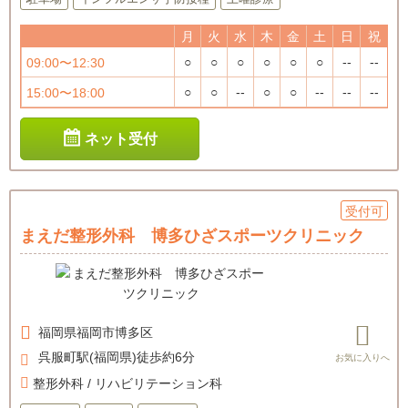
月
火
水
木
金
土
日
祝
○
○
○
○
○
○
--
--
09:00〜12:30
○
○
--
○
○
--
--
--
15:00〜18:00
ネット受付
受付可
まえだ整形外科 博多ひざスポーツクリニック
福岡県
福岡市博多区
呉服町駅(福岡県)徒歩約6分
整形外科 / リハビリテーション科