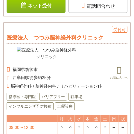
ネット受付
電話問合わせ
受付可
医療法人 つつみ脳神経外科クリニック
福岡県
筑後市
西牟田駅徒歩約25分
脳神経外科 / 脳神経内科 / リハビリテーション科
指導医・専門医
バリアフリー
駐車場
インフルエンザ予防接種
土曜診療
月
火
水
木
金
土
日
祝
○
○
○
○
○
○
--
--
09:00〜12:30