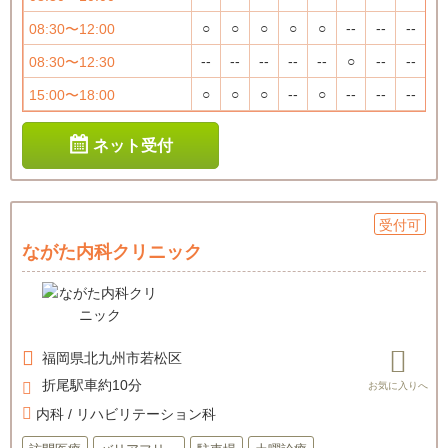
○
○
○
○
○
--
--
--
08:30〜12:00
--
--
--
--
--
○
--
--
08:30〜12:30
○
○
○
--
○
--
--
--
15:00〜18:00
ネット受付
受付可
ながた内科クリニック
福岡県
北九州市若松区
折尾駅車約10分
内科 / リハビリテーション科