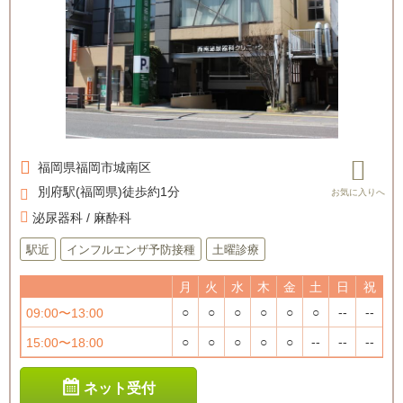
福岡県
福岡市城南区
別府駅(福岡県)徒歩約1分
泌尿器科 / 麻酔科
駅近
インフルエンザ予防接種
土曜診療
月
火
水
木
金
土
日
祝
○
○
○
○
○
○
--
--
09:00〜13:00
○
○
○
○
○
--
--
--
15:00〜18:00
ネット受付