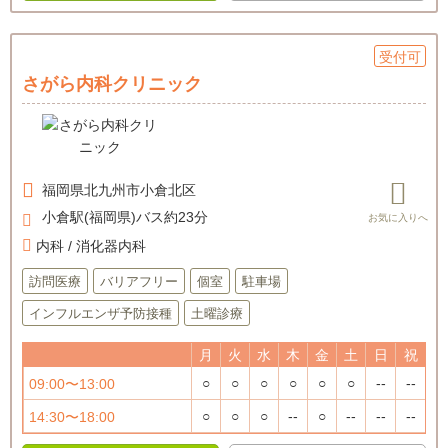
受付可
さがら内科クリニック
福岡県
北九州市小倉北区
小倉駅(福岡県)バス約23分
内科 / 消化器内科
訪問医療
バリアフリー
個室
駐車場
インフルエンザ予防接種
土曜診療
月
火
水
木
金
土
日
祝
○
○
○
○
○
○
--
--
09:00〜13:00
○
○
○
--
○
--
--
--
14:30〜18:00