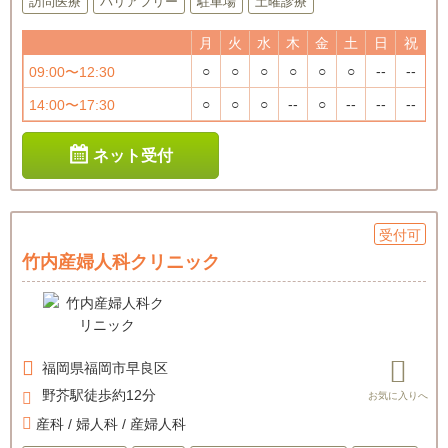
訪問医療
バリアフリー
駐車場
土曜診療
月
火
水
木
金
土
日
祝
○
○
○
○
○
○
--
--
09:00〜12:30
○
○
○
--
○
--
--
--
14:00〜17:30
ネット受付
受付可
竹内産婦人科クリニック
福岡県
福岡市早良区
野芥駅徒歩約12分
産科 / 婦人科 / 産婦人科