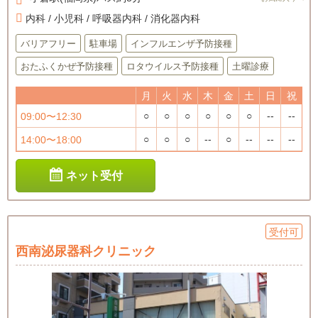
内科 / 小児科 / 呼吸器内科 / 消化器内科
バリアフリー
駐車場
インフルエンザ予防接種
おたふくかぜ予防接種
ロタウイルス予防接種
土曜診療
月
火
水
木
金
土
日
祝
○
○
○
○
○
○
--
--
09:00〜12:30
○
○
○
--
○
--
--
--
14:00〜18:00
ネット受付
受付可
西南泌尿器科クリニック