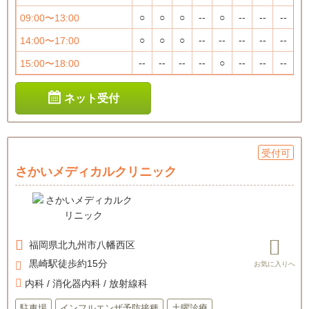
○
○
○
--
○
--
--
--
09:00〜13:00
○
○
○
--
--
--
--
--
14:00〜17:00
--
--
--
--
○
--
--
--
15:00〜18:00
ネット受付
受付可
さかいメディカルクリニック
福岡県
北九州市八幡西区
黒崎駅徒歩約15分
内科 / 消化器内科 / 放射線科
駐車場
インフルエンザ予防接種
土曜診療