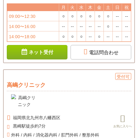
月
火
水
木
金
土
日
祝
○
○
○
○
○
○
--
--
09:00〜12:30
--
--
--
--
--
○
--
--
14:00〜16:00
○
○
○
--
○
--
--
--
14:00〜18:00
ネット受付
電話問合わせ
受付可
高嶋クリニック
福岡県
北九州市八幡西区
黒崎駅徒歩約7分
外科 / 内科 / 消化器内科 / 肛門外科 / 整形外科