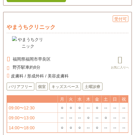
受付可
やまうちクリニック
福岡県
福岡市早良区
野芥駅車約8分
皮膚科 / 形成外科 / 美容皮膚科
バリアフリー
個室
キッズスペース
土曜診療
月
火
水
木
金
土
日
祝
○
○
○
--
○
--
--
--
09:00〜12:30
--
--
--
○
--
○
--
--
09:00〜13:00
○
○
○
--
○
--
--
--
14:00〜18:00