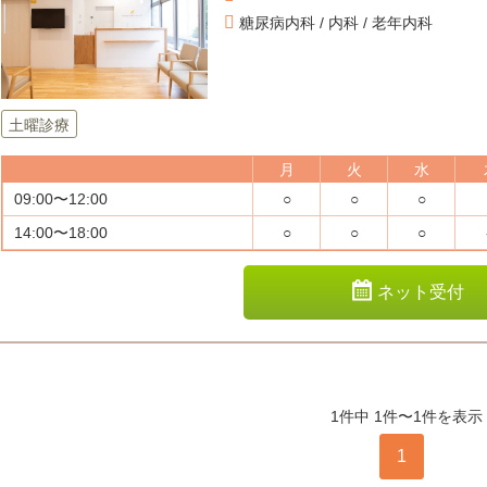
糖尿病内科 / 内科 / 老年内科
土曜診療
月
火
水
09:00〜12:00
○
○
○
14:00〜18:00
○
○
○
ネット受付
1件中 1件〜1件を表示
1