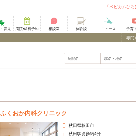
「ベビカムひろ
て・育児
病院•歯科予約
相談室
ニュース
子育
体験談
専門
）
ふくおか内科クリニック
秋田県
秋田市
秋田駅徒歩約4分