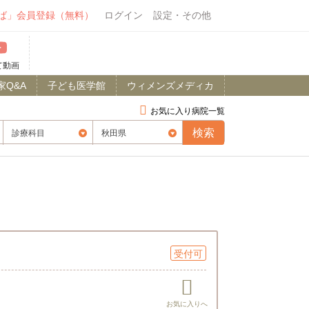
ば」会員登録（無料）
ログイン
設定・その他
て動画
家Q&A
子ども医学館
ウィメンズメディカ
お気に入り病院一覧
受付可