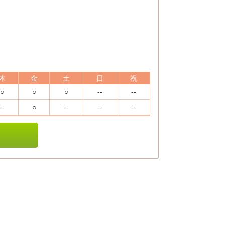
木
金
土
日
祝
○
○
○
--
--
--
○
--
--
--