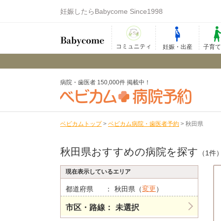
妊娠したらBabycome Since1998
コミュニティ
妊娠・出産
子育
病院・歯医者 150,000件 掲載中！
ベビカムトップ
>
ベビカム病院・歯医者予約
>
秋田県
秋田県おすすめの病院を探す
（1件
現在表示しているエリア
変更
都道府県
秋田県（
）
市区・路線
未選択