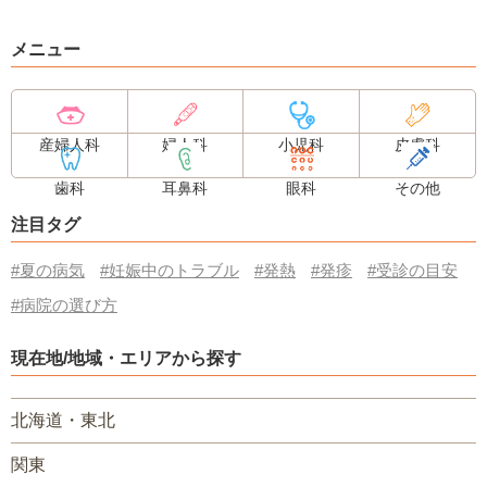
メニュー
産婦人科
婦人科
小児科
皮膚科
歯科
耳鼻科
眼科
その他
注目タグ
#夏の病気
#妊娠中のトラブル
#発熱
#発疹
#受診の目安
#病院の選び方
現在地/地域・エリアから探す
北海道・東北
関東