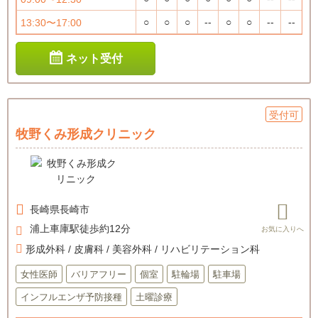
○
○
○
--
○
○
--
--
13:30〜17:00
ネット受付
受付可
牧野くみ形成クリニック
長崎県
長崎市
浦上車庫駅徒歩約12分
形成外科 / 皮膚科 / 美容外科 / リハビリテーション科
女性医師
バリアフリー
個室
駐輪場
駐車場
インフルエンザ予防接種
土曜診療