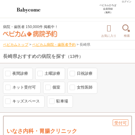
ログイン
ベビカムひろば
会員登録
（無料）
病院・歯医者 150,000件 掲載中！
お気に入り
検索
ベビカムトップ
>
ベビカム病院・歯医者予約
>
長崎県
長崎県おすすめの病院を探す
（13件）
夜間診療
土曜診療
日祝診療
ネット受付可
個室
女性医師
キッズスペース
駐車場
受付可
いなさ内科・胃腸クリニック