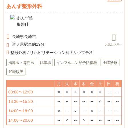
あんず整形外科
長崎県
長崎市
道ノ尾駅車約19分
整形外科 / リハビリテーション科 / リウマチ科
指導医・専門医
駐車場
インフルエンザ予防接種
土曜診療
19時以降
月
火
水
木
金
土
日
祝
○
○
○
○
○
○
--
--
09:00〜12:00
--
--
--
--
--
○
--
--
13:30〜15:30
○
--
○
--
○
--
--
--
14:00〜18:00
--
○
--
○
--
--
--
--
14:00〜20:00