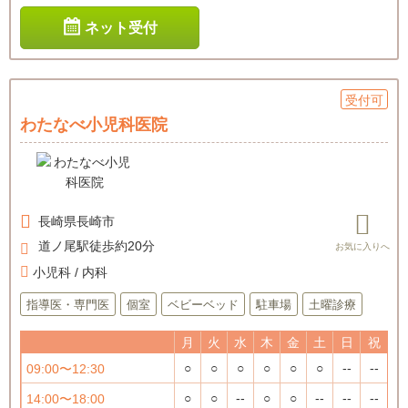
ネット受付
受付可
わたなべ小児科医院
長崎県
長崎市
道ノ尾駅徒歩約20分
小児科 / 内科
指導医・専門医
個室
ベビーベッド
駐車場
土曜診療
月
火
水
木
金
土
日
祝
○
○
○
○
○
○
--
--
09:00〜12:30
○
○
--
○
○
--
--
--
14:00〜18:00