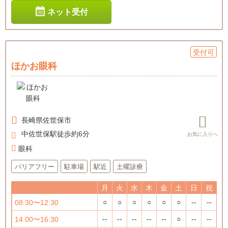
ネット受付
受付可
ほかお眼科
長崎県
佐世保市
中佐世保駅徒歩約6分
眼科
バリアフリー
駐車場
駅近
土曜診療
月
火
水
木
金
土
日
祝
○
○
○
○
○
○
--
--
08:30〜12:30
--
--
--
--
--
○
--
--
14:00〜16:30