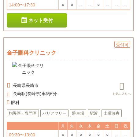
○
○
--
--
○
--
--
--
14:00〜17:30
ネット受付
受付可
金子眼科クリニック
長崎県
長崎市
長崎駅(長崎県)車約6分
眼科
指導医・専門医
バリアフリー
駐車場
駅近
土曜診療
月
火
水
木
金
土
日
祝
○
○
○
○
○
○
--
--
09:30〜13:00