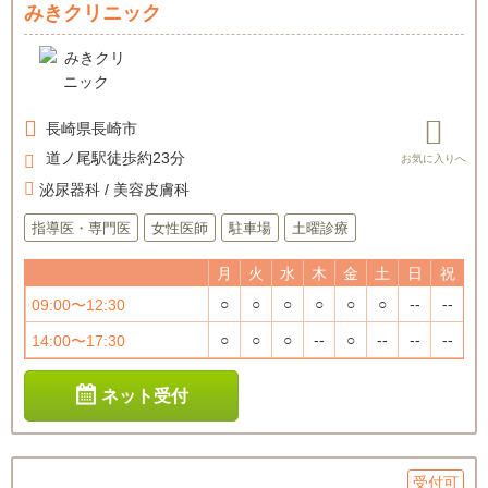
みきクリニック
長崎県
長崎市
道ノ尾駅徒歩約23分
泌尿器科 / 美容皮膚科
指導医・専門医
女性医師
駐車場
土曜診療
月
火
水
木
金
土
日
祝
○
○
○
○
○
○
--
--
09:00〜12:30
○
○
○
--
○
--
--
--
14:00〜17:30
ネット受付
受付可