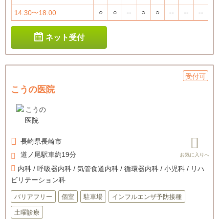
○
○
--
○
○
--
--
--
14:30〜18:00
ネット受付
受付可
こうの医院
長崎県
長崎市
道ノ尾駅車約19分
内科 / 呼吸器内科 / 気管食道内科 / 循環器内科 / 小児科 / リハ
ビリテーション科
バリアフリー
個室
駐車場
インフルエンザ予防接種
土曜診療