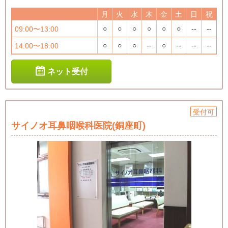
月
火
水
木
金
土
日
祝
○
○
○
○
○
○
--
--
09:00〜13:00
○
○
○
--
○
--
--
--
14:00〜18:00
ネット受付
受付可
サイノオ耳鼻咽喉科医院(銅座町)