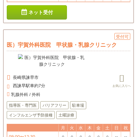
ネット受付
受付可
医）宇賀外科医院 甲状腺・乳腺クリニック
長崎県
諫早市
西諫早駅車約7分
乳腺外科 / 外科
指導医・専門医
バリアフリー
駐車場
インフルエンザ予防接種
土曜診療
月
火
水
木
金
土
日
祝
○
○
○
○
○
○
--
--
09:00〜12:30