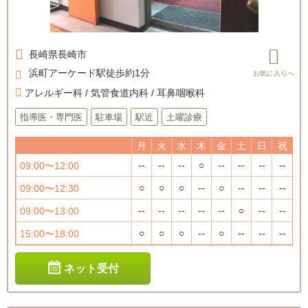
長崎県
長崎市
浜町アーケード駅徒歩約1分
アレルギー科 / 気管食道内科 / 耳鼻咽喉科
指導医・専門医
駐車場
駅近
土曜診療
月
火
水
木
金
土
日
祝
--
--
--
○
--
--
--
--
09:00〜12:00
○
○
○
--
○
--
--
--
09:00〜12:30
--
--
--
--
--
○
--
--
09:00〜13:00
○
○
○
--
○
--
--
--
15:00〜18:00
ネット受付