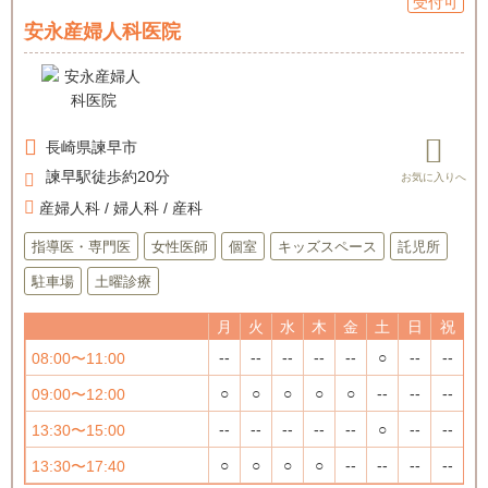
受付可
安永産婦人科医院
長崎県
諫早市
諫早駅徒歩約20分
産婦人科 / 婦人科 / 産科
指導医・専門医
女性医師
個室
キッズスペース
託児所
駐車場
土曜診療
月
火
水
木
金
土
日
祝
--
--
--
--
--
○
--
--
08:00〜11:00
○
○
○
○
○
--
--
--
09:00〜12:00
--
--
--
--
--
○
--
--
13:30〜15:00
○
○
○
○
--
--
--
--
13:30〜17:40