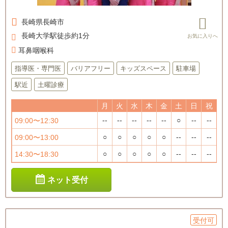
長崎県
長崎市
長崎大学駅徒歩約1分
耳鼻咽喉科
指導医・専門医
バリアフリー
キッズスペース
駐車場
駅近
土曜診療
月
火
水
木
金
土
日
祝
--
--
--
--
--
○
--
--
09:00〜12:30
○
○
○
○
○
--
--
--
09:00〜13:00
○
○
○
○
○
--
--
--
14:30〜18:30
ネット受付
受付可