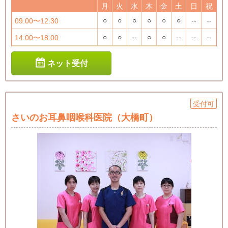
月
火
水
木
金
土
日
祝
○
○
○
○
○
○
--
--
09:00〜12:30
○
○
--
○
○
--
--
--
14:00〜18:00
ネット受付
受付可
さいのお耳鼻咽喉科医院（大橋町）