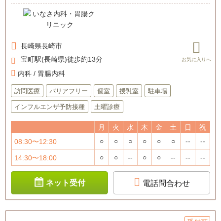
長崎県
長崎市
宝町駅(長崎県)徒歩約13分
内科 / 胃腸内科
訪問医療
バリアフリー
個室
授乳室
駐車場
インフルエンザ予防接種
土曜診療
月
火
水
木
金
土
日
祝
○
○
○
○
○
○
--
--
08:30〜12:30
○
○
--
○
○
--
--
--
14:30〜18:00
ネット受付
電話問合わせ