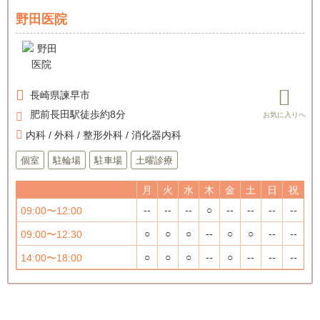
野田医院
長崎県
諫早市
肥前長田駅徒歩約8分
内科 / 外科 / 整形外科 / 消化器内科
個室
駐輪場
駐車場
土曜診療
月
火
水
木
金
土
日
祝
--
--
--
○
--
--
--
--
09:00〜12:00
○
○
○
--
○
○
--
--
09:00〜12:30
○
○
○
--
○
--
--
--
14:00〜18:00