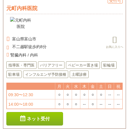
受付可
元町内科医院
富山県
富山市
不二越駅徒歩約8分
腎臓内科 / 内科
指導医・専門医
バリアフリー
ベビーカー置き場
駐輪場
駐車場
インフルエンザ予防接種
土曜診療
月
火
水
木
金
土
日
祝
○
○
○
○
○
○
--
--
09:30〜12:30
○
○
○
--
○
--
--
--
14:00〜18:00
ネット受付