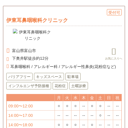
受付可
伊東耳鼻咽喉科クリニック
富山県
富山市
下奥井駅徒歩約12分
耳鼻咽喉科 / アレルギー科 / アレルギー性鼻炎(花粉症など)
バリアフリー
キッズスペース
駐車場
インフルエンザ予防接種
花粉症
土曜診療
月
火
水
木
金
土
日
祝
○
○
○
--
○
○
--
--
09:00〜12:00
--
--
--
--
--
○
--
--
14:00〜17:00
○
○
○
--
○
--
--
--
14:00〜18:00