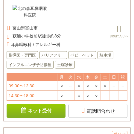
富山県
富山市
萩浦小学校前駅徒歩約8分
耳鼻咽喉科 / アレルギー科
指導医・専門医
バリアフリー
ベビーベッド
駐車場
インフルエンザ予防接種
土曜診療
月
火
水
木
金
土
日
祝
○
--
○
○
○
○
--
--
09:00〜12:30
○
--
○
○
○
--
--
--
14:30〜18:00
ネット受付
電話問合わせ