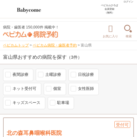
ログイン
ベビカムひろば
会員登録
（無料）
病院・歯医者 150,000件 掲載中！
お気に入り
検索
ベビカムトップ
>
ベビカム病院・歯医者予約
>
富山県
富山県おすすめの病院を探す
（3件）
夜間診療
土曜診療
日祝診療
ネット受付可
個室
女性医師
キッズスペース
駐車場
受付可
北の森耳鼻咽喉科医院