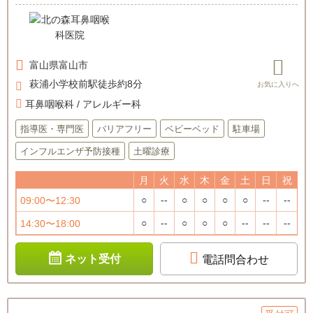
富山県
富山市
萩浦小学校前駅徒歩約8分
耳鼻咽喉科 / アレルギー科
指導医・専門医
バリアフリー
ベビーベッド
駐車場
インフルエンザ予防接種
土曜診療
月
火
水
木
金
土
日
祝
○
--
○
○
○
○
--
--
09:00〜12:30
○
--
○
○
○
--
--
--
14:30〜18:00
ネット受付
電話問合わせ