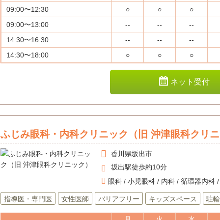
09:00〜12:30
○
○
○
09:00〜13:00
--
--
--
14:30〜16:30
--
--
--
14:30〜18:00
○
○
○
ネット受付
ふじみ眼科・内科クリニック（旧 沖津眼科クリ
香川県
坂出市
坂出駅徒歩約10分
眼科 / 小児眼科 / 内科 / 循環器内科
指導医・専門医
女性医師
バリアフリー
キッズスペース
駐輪
月
火
水