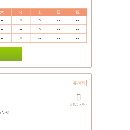
木
金
土
日
祝
--
○
○
--
--
--
--
○
--
--
--
○
--
--
--
受付可
ョン科