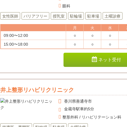
眼科
女性医師
バリアフリー
授乳室
駐輪場
駐車場
土曜診療
月
火
水
09:00〜12:00
○
○
○
15:00〜18:00
○
○
○
ネット受付
井上整形リハビリクリニック
香川県
善通寺市
金蔵寺駅車約5分
整形外科 / リハビリテーション科