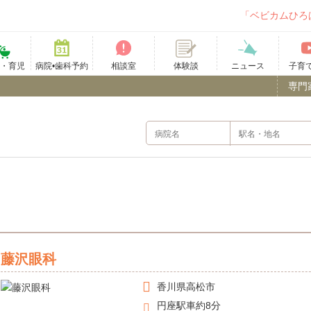
「ベビカムひろ
て・育児
病院•歯科予約
相談室
ニュース
子育
体験談
専門
）
藤沢眼科
香川県
高松市
円座駅車約8分