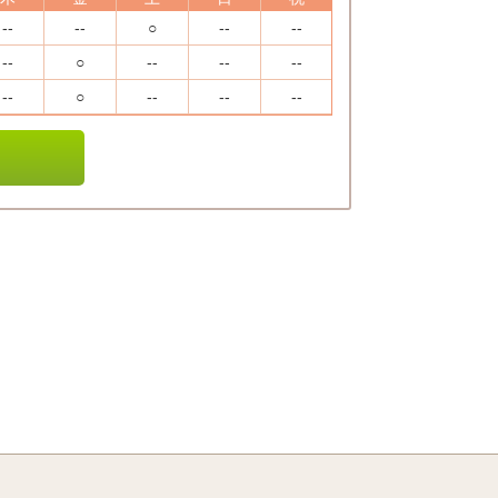
--
--
○
--
--
--
○
--
--
--
--
○
--
--
--