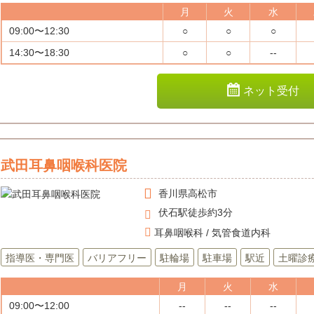
月
火
水
09:00〜12:30
○
○
○
14:30〜18:30
○
○
--
ネット受付
武田耳鼻咽喉科医院
香川県
高松市
伏石駅徒歩約3分
耳鼻咽喉科 / 気管食道内科
指導医・専門医
バリアフリー
駐輪場
駐車場
駅近
土曜診
月
火
水
09:00〜12:00
--
--
--