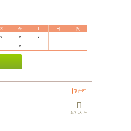
木
金
土
日
祝
○
○
○
--
--
--
○
--
--
--
受付可