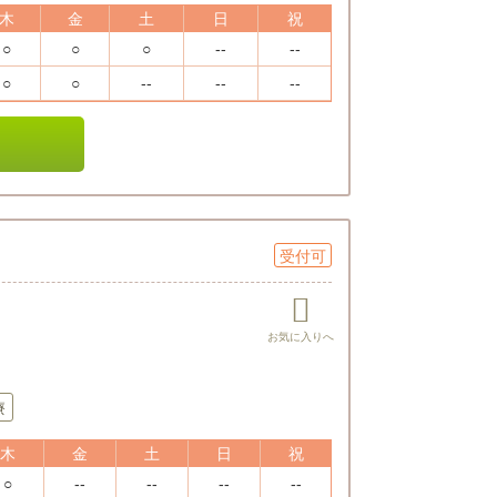
木
金
土
日
祝
○
○
○
--
--
○
○
--
--
--
受付可
療
木
金
土
日
祝
○
--
--
--
--