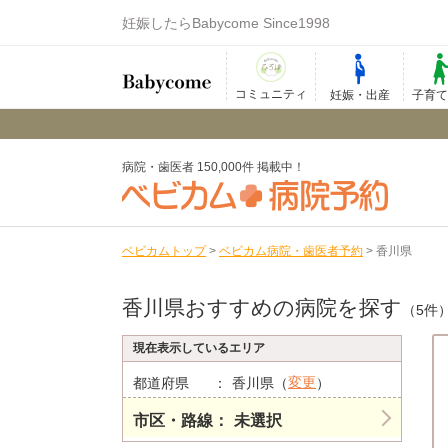
妊娠したらBabycome Since1998
コミュニティ
妊娠・出産
子育
病院・歯医者 150,000件 掲載中！
ベビカムトップ
>
ベビカム病院・歯医者予約
>
香川県
香川県おすすめの病院を探す
（5件
現在表示しているエリア
変更
都道府県
香川県（
）
市区・路線
未選択