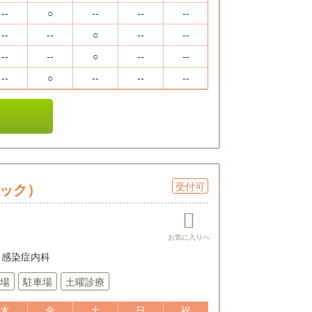
--
○
--
--
--
--
--
○
--
--
--
--
○
--
--
--
○
--
--
--
受付可
ニック）
 / 感染症内科
場
駐車場
土曜診療
木
金
土
日
祝