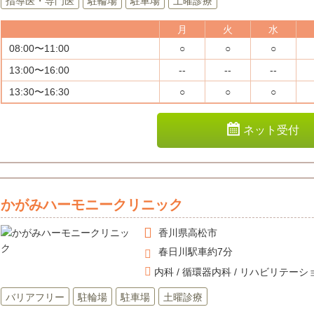
指導医・専門医
駐輪場
駐車場
土曜診療
月
火
水
08:00〜11:00
○
○
○
13:00〜16:00
--
--
--
13:30〜16:30
○
○
○
ネット受付
かがみハーモニークリニック
香川県
高松市
春日川駅車約7分
内科 / 循環器内科 / リハビリテーシ
バリアフリー
駐輪場
駐車場
土曜診療