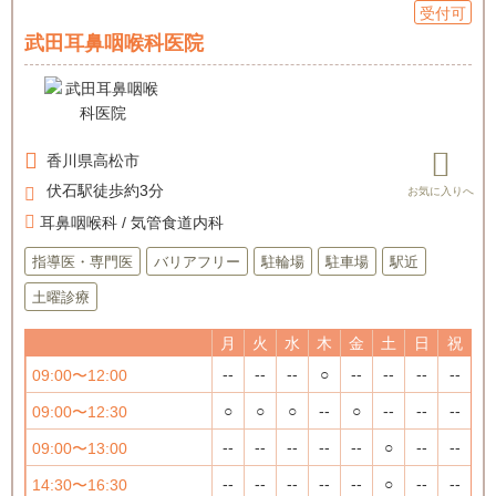
受付可
武田耳鼻咽喉科医院
香川県
高松市
伏石駅徒歩約3分
耳鼻咽喉科 / 気管食道内科
指導医・専門医
バリアフリー
駐輪場
駐車場
駅近
土曜診療
月
火
水
木
金
土
日
祝
--
--
--
○
--
--
--
--
09:00〜12:00
○
○
○
--
○
--
--
--
09:00〜12:30
--
--
--
--
--
○
--
--
09:00〜13:00
--
--
--
--
--
○
--
--
14:30〜16:30