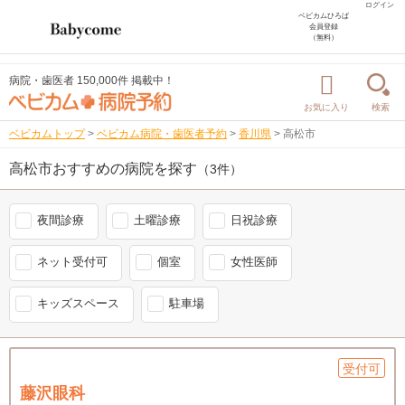
ログイン
ベビカムひろば
会員登録
（無料）
病院・歯医者 150,000件 掲載中！
お気に入り
検索
ベビカムトップ
>
ベビカム病院・歯医者予約
>
香川県
>
高松市
高松市おすすめの病院を探す
（3件）
夜間診療
土曜診療
日祝診療
ネット受付可
個室
女性医師
キッズスペース
駐車場
受付可
藤沢眼科