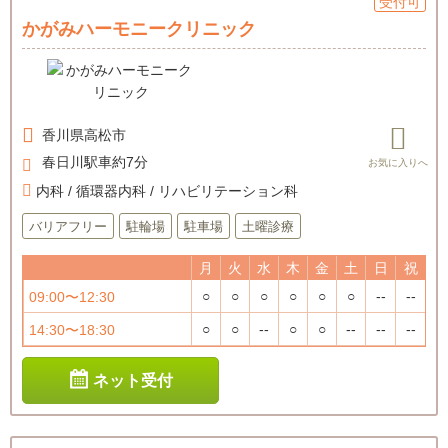
受付可
かがみハーモニークリニック
香川県
高松市
春日川駅車約7分
内科 / 循環器内科 / リハビリテーション科
バリアフリー
駐輪場
駐車場
土曜診療
月
火
水
木
金
土
日
祝
○
○
○
○
○
○
--
--
09:00〜12:30
○
○
--
○
○
--
--
--
14:30〜18:30
ネット受付