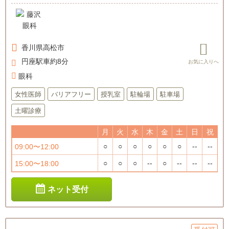
香川県
高松市
円座駅車約8分
眼科
女性医師
バリアフリー
授乳室
駐輪場
駐車場
土曜診療
月
火
水
木
金
土
日
祝
○
○
○
○
○
○
--
--
09:00〜12:00
○
○
○
--
○
--
--
--
15:00〜18:00
ネット受付