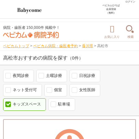
ログイン
ベビカムひろば
会員登録
（無料）
病院・歯医者 150,000件 掲載中！
お気に入り
検索
ベビカムトップ
>
ベビカム病院・歯医者予約
>
香川県
>
高松市
高松市おすすめの病院を探す
（0件）
夜間診療
土曜診療
日祝診療
ネット受付可
個室
女性医師
キッズスペース
駐車場