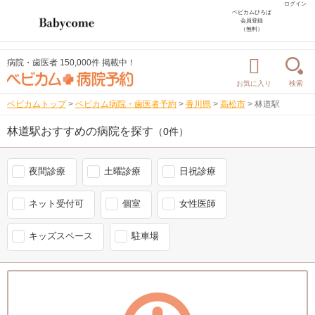
ログイン
ベビカムひろば
会員登録
（無料）
病院・歯医者 150,000件 掲載中！
お気に入り
検索
ベビカムトップ
>
ベビカム病院・歯医者予約
>
香川県
>
高松市
>
林道駅
林道駅おすすめの病院を探す
（0件）
夜間診療
土曜診療
日祝診療
ネット受付可
個室
女性医師
キッズスペース
駐車場