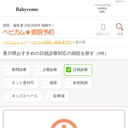
ログイン
ベビカムひろば
会員登録
（無料）
病院・歯医者 150,000件 掲載中！
お気に入り
検索
ベビカムトップ
>
ベビカム病院・歯医者予約
>
香川県
香川県おすすめの日祝診療対応の病院を探す
（0件）
夜間診療
土曜診療
日祝診療
ネット受付可
個室
女性医師
キッズスペース
駐車場