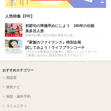
人気特集【PR】
初節句の準備早めにしよう 280年の伝統
真多呂人形
初節句の雛人形は伝統の真多呂人形
『家族のファイナンス』特別企画
試してみよう！ライフプランコーチ
これからの将来設計の参考に！家計シミュレーターで、
ご家庭にあわせた資金計画を立ててみよう！
おすすめカテゴリー
相談室
病気ナビ
病院・歯科予約
コミュニティ