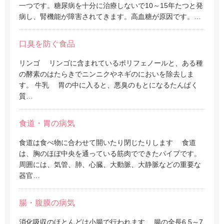
一つです。糖尿病を十分に治療しないで10～15年たつと発
病し、腎機能が障害されてきます。高血糖が原因です。…
口臭を防ぐ食品
リンゴ リンゴに含まれているポリフェノールと、ある種
の酵素のはたらきでニンニクやネギのにおいを除去しま
す。 牛乳 胃の中に入ると、悪臭のもとになるたんぱく
質…
食道・胃の病気
食道は食べ物に合わせて開いたり閉じたりします 食道
は、胸のほぼ中央を通っている筋肉でできたパイプです。
周囲には、気管、肺、心臓、大動脈、大静脈などの重要な
器官…
腸・腹膜の病気
消化吸収のほとんどは小腸で行われます 腸の全長6.5～7.