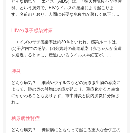
どんな病気？ エイズ（AIDS）は、「後天性免疫不全症候
群」という病気で、HIVウイルスの感染により起こりま
す。名前のとおり、人間に必要な免疫力が著しく低下し…
HIVの母子感染対策
エイズの母子感染率は約30％といわれ、感染ルートは、
(1)子宮内での感染、(2)分娩時の産道感染（赤ちゃんが産道
を通過するときに、産道にいるウイルスや細菌が、…
肺炎
どんな病気？ 細菌やウイルスなどの病原微生物の感染に
よって、肺の奥の肺胞に炎症が起こり、重症化すると生命
にかかわることもあります。市中肺炎と院内肺炎に分類さ
れ…
糖尿病性腎症
どんな病気？ 糖尿病にともなって起こる重大な合併症の