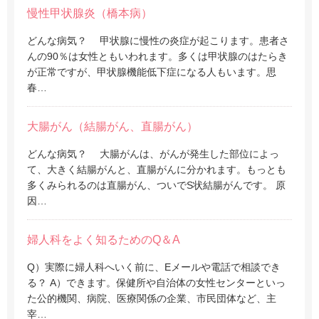
慢性甲状腺炎（橋本病）
どんな病気？ 甲状腺に慢性の炎症が起こります。患者さ
んの90％は女性ともいわれます。多くは甲状腺のはたらき
が正常ですが、甲状腺機能低下症になる人もいます。思
春…
大腸がん（結腸がん、直腸がん）
どんな病気？ 大腸がんは、がんが発生した部位によっ
て、大きく結腸がんと、直腸がんに分かれます。もっとも
多くみられるのは直腸がん、ついでS状結腸がんです。 原
因…
婦人科をよく知るためのQ＆A
Q）実際に婦人科へいく前に、Eメールや電話で相談でき
る？ A）できます。保健所や自治体の女性センターといっ
た公的機関、病院、医療関係の企業、市民団体など、主
宰…