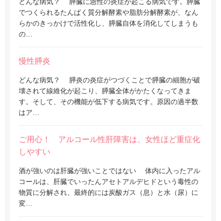
どんな病気？ 膵臓に急性の炎症が起こる病気です。膵臓
でつくられるたんぱく質分解酵素や脂肪分解酵素が、なん
らかのきっかけで活性化し、膵臓自体を消化してしまうも
の…
慢性膵炎
どんな病気？ 膵炎の炎症がつづくことで膵臓の細胞が破
壊されて線維化が起こり、膵臓全体がかたくなってきま
す。そして、その機能が低下する病気です。原因の過半数
はア…
ご用心！ アルコール性肝障害は、女性ほど重症化
しやすい
酒が強いのは肝臓が強いことではない 体内に入ったアル
コールは、肝臓でいったんアセトアルデヒドという毒性の
物質に分解され、最終的には炭酸ガス（息）と水（尿）に
変…