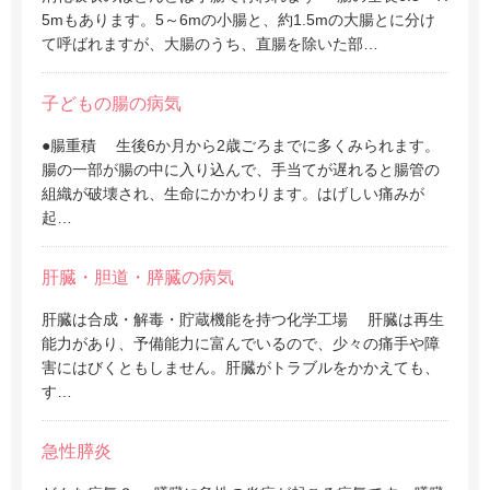
5mもあります。5～6mの小腸と、約1.5mの大腸とに分け
て呼ばれますが、大腸のうち、直腸を除いた部…
子どもの腸の病気
●腸重積 生後6か月から2歳ごろまでに多くみられます。
腸の一部が腸の中に入り込んで、手当てが遅れると腸管の
組織が破壊され、生命にかかわります。はげしい痛みが
起…
肝臓・胆道・膵臓の病気
肝臓は合成・解毒・貯蔵機能を持つ化学工場 肝臓は再生
能力があり、予備能力に富んでいるので、少々の痛手や障
害にはびくともしません。肝臓がトラブルをかかえても、
す…
急性膵炎