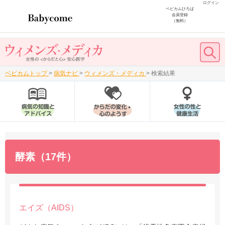
ログイン
ベビカムひろば
会員登録
（無料）
ベビカムトップ
>
病気ナビ
>
ウィメンズ・メディカ
>
検索結果
酵素（17件）
エイズ（AIDS）