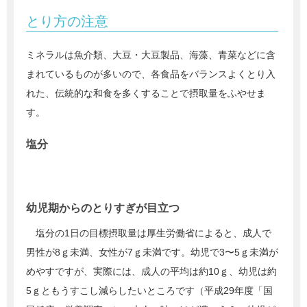
とり方の注意
ミネラルは魚介類、大豆・大豆製品、海藻、青菜などに含
まれているものが多いので、各食品をバランスよくとり入
れた、伝統的な和食を多くすることで摂取量をふやせま
す。
塩分
幼児期からのとりすぎが目立つ
塩分の1日の目標摂取量は厚生労働省によると、成人で
男性が8ｇ未満、女性が7ｇ未満です。幼児で3〜5ｇ未満が
めやすですが、実際には、成人の平均は約10ｇ、幼児は約
5ｇともうすこし減らしたいところです（平成29年度「国