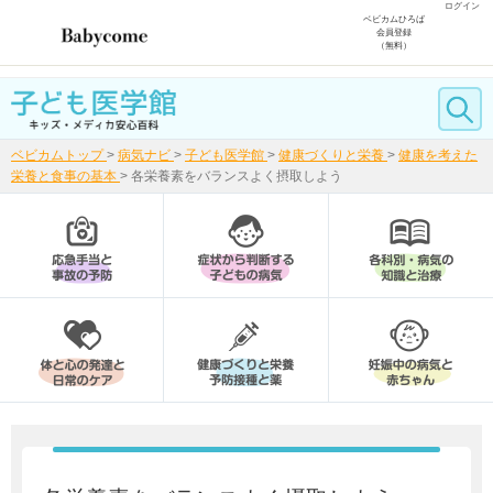
ログイン
ベビカムひろば
会員登録
（無料）
ベビカムトップ
>
病気ナビ
>
子ども医学館
>
健康づくりと栄養
>
健康を考えた
栄養と食事の基本
>
各栄養素をバランスよく摂取しよう