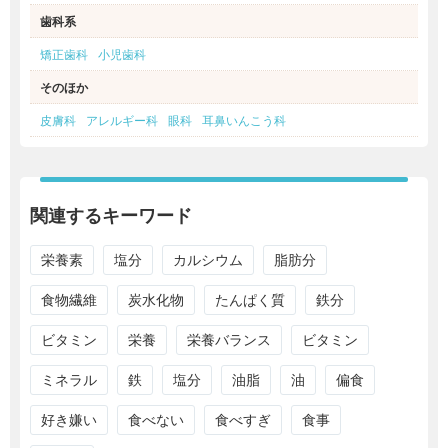
歯科系
矯正歯科
小児歯科
そのほか
皮膚科
アレルギー科
眼科
耳鼻いんこう科
関連するキーワード
栄養素
塩分
カルシウム
脂肪分
食物繊維
炭水化物
たんぱく質
鉄分
ビタミン
栄養
栄養バランス
ビタミン
ミネラル
鉄
塩分
油脂
油
偏食
好き嫌い
食べない
食べすぎ
食事