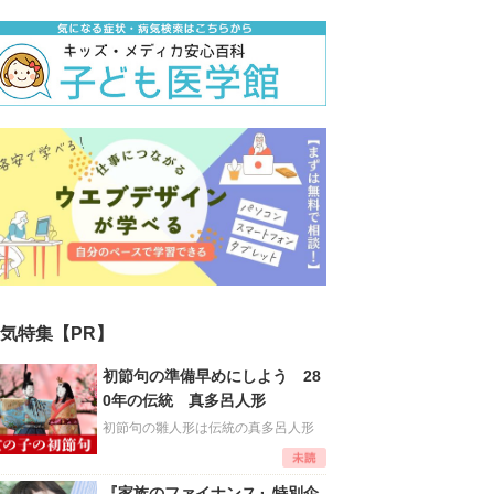
気特集【PR】
初節句の準備早めにしよう 28
0年の伝統 真多呂人形
初節句の雛人形は伝統の真多呂人形
『家族のファイナンス』特別企