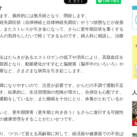
す
ます。最終的には無月経となり、閉経します。
経失調症状（
自律神経と自律神経失調症
）やうつ状態などが改善
。またストレスが引き金になって、さらに更年期症状を重くする
人の気持ちしだいで軽くできるものです。婦人科に相談し、治療
るはたらきがあるエストロゲンの低下や消失により、
高脂血症
を
原因となり、動脈硬化がすすむと脳梗塞（
脳卒中のいろいろ
）や
塞
など、さまざまな病気を引き起こします。
満になりやすいので、注意が必要です。からだの不調で運動不足
人
す。結果的に、生活習慣病の危険が増大し、合併症も心配です。
運動をしているか、また睡眠を十分にとり、休養がとれているか
いと、更年期障害（
更年期と向き合う
）もさらに進行する可能性
の健康管理をすることがたいせつです。
り、つづいて迎える
高齢期
に対して、経済面や健康面での不安ば