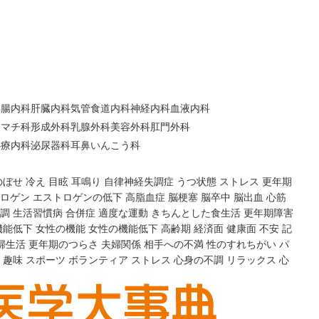
胃腸内科
肝臓内科
気管食道内科
神経内科
血液内科
ウマチ科
形成外科
乳腺外科
美容外科
肛門外科
心療内科
泌尿器科
耳鼻いんこう科
のぼせ
冷え
目眩
耳鳴り
自律神経失調症
うつ状態
ストレス
更年期
ロゲン
エストロゲンの低下
高脂血症
脳梗塞
脳卒中
脳出血
心筋
調
生活習慣病
合併症
適度な運動
きちんとした食生活
更年期障害
機能低下
女性の機能
女性の機能低下
高齢期
経済面
健康面
不安
記
婦生活
更年期のつらさ
夫婦関係
相手への不満
性のすれちがい
パ
趣味
スポーツ
ボランティア
ストレス
心身の不調
リラックス
心