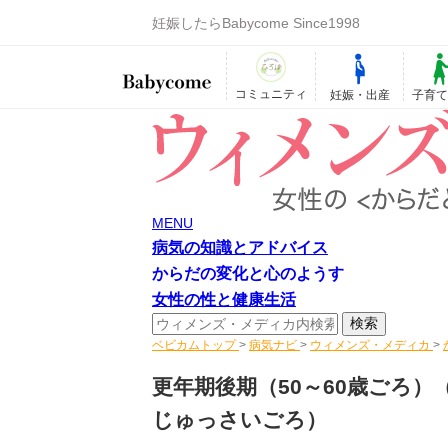
妊娠したらBabycome Since1998
コミュニティ
妊娠・出産
子育
MENU
病気の知識とアドバイス
からだの変化と心のようす
女性の性と健康生活
ベビカムトップ
>
病気ナビ
>
ウィメンズ・メディカ
>
更年期後期（50～60歳ごろ）
じゅっさいごろ）