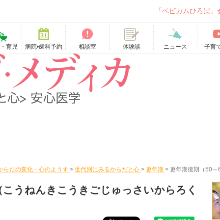
「ベビカムひろば」
て・育児
病院•歯科予約
相談室
ニュース
子育
体験談
からだの変化・心のようす
>
世代別にみるからだと心
>
更年期
>
更年期後期（50～
（こうねんきこうきごじゅっさいからろく