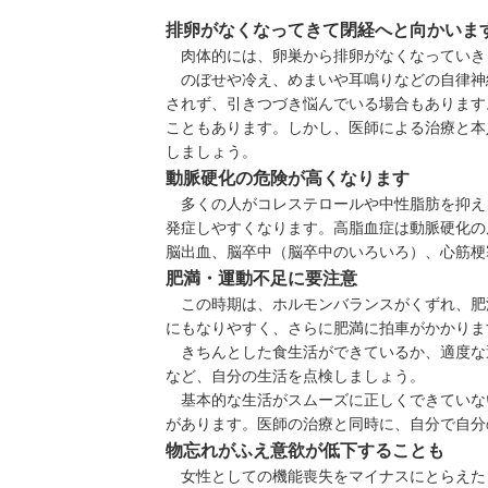
排卵がなくなってきて閉経へと向かいま
肉体的には、卵巣から排卵がなくなっていき
のぼせや冷え、めまいや耳鳴りなどの自律神
されず、引きつづき悩んでいる場合もあります
こともあります。しかし、医師による治療と本
しましょう。
動脈硬化の危険が高くなります
多くの人がコレステロールや中性脂肪を抑え
発症しやすくなります。高脂血症は
動脈硬化
の
脳出血、脳卒中（
脳卒中のいろいろ
）、
心筋梗
肥満・運動不足に要注意
この時期は、ホルモンバランスがくずれ、肥
にもなりやすく、さらに肥満に拍車がかかりま
きちんとした食生活ができているか、適度な
など、自分の生活を点検しましょう。
基本的な生活がスムーズに正しくできていな
があります。医師の治療と同時に、自分で自分
物忘れがふえ意欲が低下することも
女性としての機能喪失をマイナスにとらえた