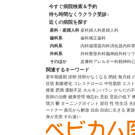
今すぐ病院検索＆予約
待ち時間なくラクラク受診♪
近くの病院を探す
産科・産婦人科
産科
婦人科
産婦人科
歯科系
歯科
矯正歯科
内科系
内科
循環器内科
消化器内科
外科系
外科
整形外科
脳神経外科
リ
そのほか
皮膚科
アレルギー科
精神科
関連するキーワード
更年期後期
排卵
排卵がなくなる
閉経
無月経
症状
動脈硬化
コレステロール
中性脂肪
エスト
梗塞
肥満
運動不足
ホルモンバラン
からだの不
医師の治療
健康管理
物忘れ
意欲
意欲の低下
憶力
鬱
ターニングポイント
節目
性
性生活
夫
ートナー
責任から解放
自由
自由に生きる
家族
身が充実
すれ違い