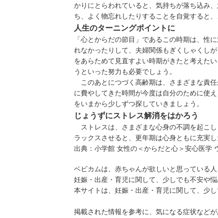
かりにとらわれていると、気持ちが落ち込み、
ち、よく物忘れしたりすることを自覚すると、
人生のターニングポイントに
「心とからだの節目」であるこの時期は、性に
れなかったりして、夫婦関係もぎくしゃくしが
をあらためて見直すよい時期がきたと考えたい
うといった努力も必要でしょう。
このあとにつづく高齢期は、さまざまな責任
に費やしてきた時間が今度は自分のために使え
をいまから少しずつ探していきましょう。
じょうずにストレス解消をはかろう
ストレスは、さまざまな心身の不調を起こし
ラックスさせると、更年期は心身ともに充実し
出典：
小学館 女性の＜からだと心＞安心医学 
ベビカムは、赤ちゃんが欲しいと思っている人
妊娠・出産・育児に関して、少しでも不安や悩
本サイトは、妊娠・出産・育児に関して、少し
掲載された情報を参考に、気になる症状などが