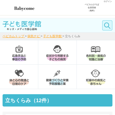
ログイン
ベビカムひろば
会員登録
（無料）
ベビカムトップ
>
病気ナビ
>
子ども医学館
>
立ちくらみ
立ちくらみ（12件）