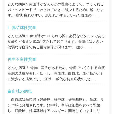
どんな病気？赤血球がなんらかの理由によって、つくられる
以上のスピードでこわされていき、減少するために起こりま
す。 症状 疲れやすい、息切れがするといった貧血の一…
巨赤芽球性貧血
どんな病気？ 赤血球がつくられる際に必要なビタミンである
葉酸やビタミンB12が欠乏して起こります。骨髄には大きい
幼弱な赤血球である巨赤芽球が現れます。 症状 一…
再生不良性貧血
どんな病気？ 骨髄に異常があるため、骨髄でつくられる血液
細胞の造成が著しく低下し、赤血球、白血球、血小板がとも
に減少する病気です。 症状 一般的な貧血症状のほか…
白血球の病気
白血球は顆粒球（好酸球、好中球、好塩基球）、単球、リ
ンパ球に分類されます。好中球、単球は細菌を食べて殺菌
し、好酸球、好塩基球はアレルギーに関与しています。リ