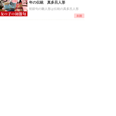
年の伝統 真多呂人形
初節句の雛人形は伝統の真多呂人形