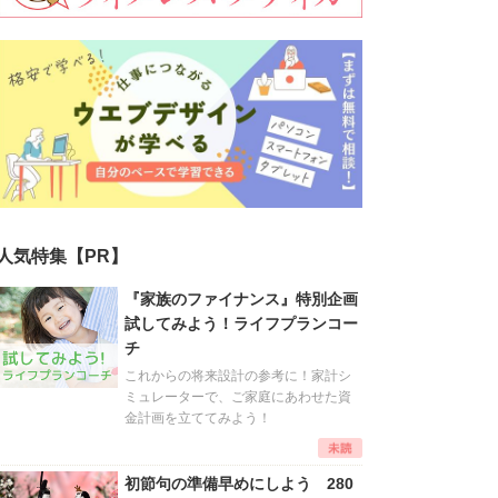
人気特集【PR】
『家族のファイナンス』特別企画
試してみよう！ライフプランコー
チ
これからの将来設計の参考に！家計シ
ミュレーターで、ご家庭にあわせた資
金計画を立ててみよう！
初節句の準備早めにしよう 280