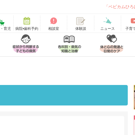
「ベビカムひろ
て・育児
病院•歯科予約
相談室
ニュース
子育
体験談