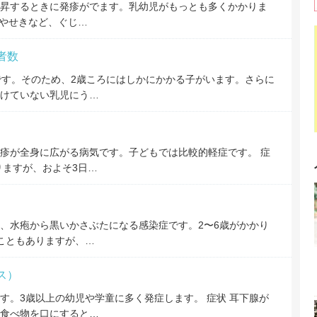
昇するときに発疹がでます。乳幼児がもっとも多くかかりま
ずやせきなど、ぐじ…
者数
す。そのため、2歳ころにはしかにかかる子がいます。さらに
けていない乳児にう…
疹が全身に広がる病気です。子どもでは比較的軽症です。 症
りますが、およそ3日…
、水疱から黒いかさぶたになる感染症です。2〜6歳がかかり
いこともありますが、…
ス）
す。3歳以上の幼児や学童に多く発症します。 症状 耳下腺が
食べ物を口にすると…