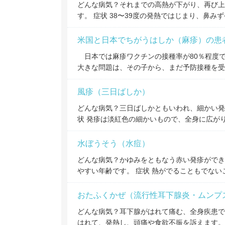
どんな病気？それまでの高熱が下がり、再び上
す。 症状 38〜39度の発熱ではじまり、鼻み
米国と日本でちがうはしか（麻疹）の患
日本では麻疹ワクチンの接種率が80％程度で
大きな問題は、その子から、まだ予防接種を受
風疹（三日ばしか）
どんな病気？三日ばしかともいわれ、細かい発
状 発疹は淡紅色の細かいもので、全身に広が
水ぼうそう（水痘）
どんな病気？かゆみをともなう赤い発疹ができ
やすい年齢です。 症状 熱がでることもでな
おたふくかぜ（流行性耳下腺炎・ムンプ
どんな病気？耳下腺がはれて痛む、全身疾患で
はれて、発熱し、頭痛や食欲不振を訴えます。