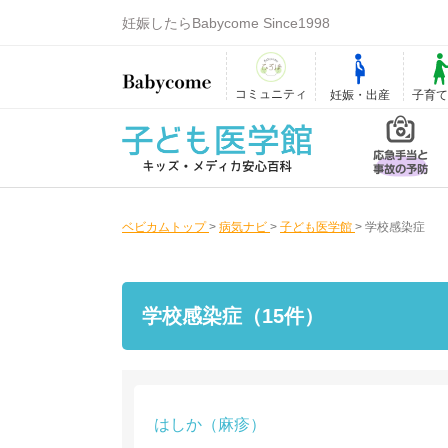
妊娠したらBabycome Since1998
コミュニティ
妊娠・出産
子育
ベビカムトップ
>
病気ナビ
>
子ども医学館
>
学校感染症
学校感染症（15件）
はしか（麻疹）