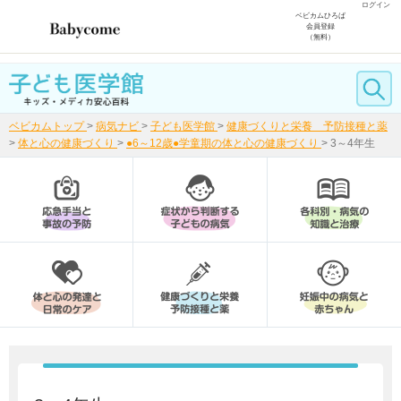
ログイン
ベビカムひろば
会員登録
（無料）
ベビカムトップ
>
病気ナビ
>
子ども医学館
>
健康づくりと栄養 予防接種と薬
>
体と心の健康づくり
>
●6～12歳●学童期の体と心の健康づくり
>
3～4年生