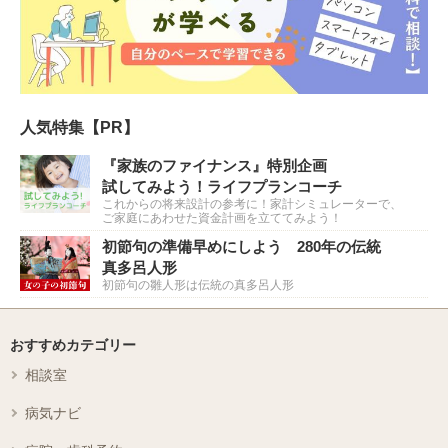
人気特集【PR】
『家族のファイナンス』特別企画
試してみよう！ライフプランコーチ
これからの将来設計の参考に！家計シミュレーターで、
ご家庭にあわせた資金計画を立ててみよう！
初節句の準備早めにしよう 280年の伝統
真多呂人形
初節句の雛人形は伝統の真多呂人形
おすすめカテゴリー
相談室
病気ナビ