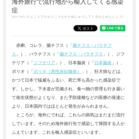
海外旅行で流行地から輸入してくる感染
症
(かいがいりょこうでりゅうこうちからゆにゅうしてくるかんせんしょう)
赤痢、コレラ、腸チフス（「
腸チフス・パラチフ
ス
」）、パラチフス（「
腸チフス・パラチフス
」）、ジフ
テリア（「
ジフテリア
」）、日本脳炎（「
日本脳炎
」）、
ポリオ（「
ポリオ（急性灰白髄炎）
」）、狂犬病などは、
かつて日本で猛威をふるい、死亡率も高かった感染症で
す。しかし、下水道が完備され、食べ物の管理も行き届い
て衛生状態がよくなり、また予防接種などの医療の発達に
より、日本国内ではほとんど発生がみられません。
ところが、海外にでれば、これらの病気はまだまだ流行
しています。そのため海外旅行先で感染して帰国する人が
ふえています。これを輸入感染症といいます。