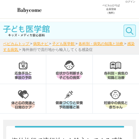
ログイン
ベビカムひろば
会員登録
（無料）
ベビカムトップ
>
病気ナビ
>
子ども医学館
>
各科別・病気の知識と治療
>
感染
する病気
>
海外旅行で流行地から輸入してくる感染症