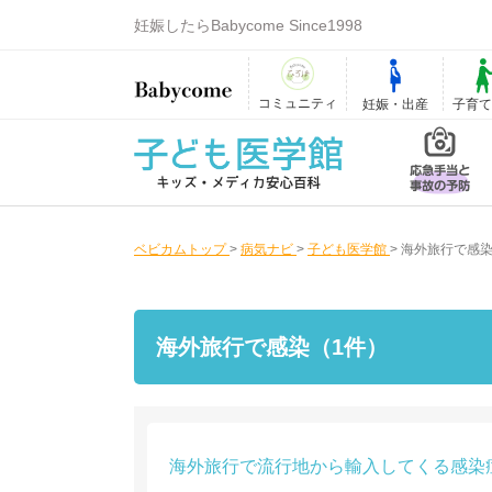
妊娠したらBabycome Since1998
コミュニティ
妊娠・出産
子育
ベビカムトップ
>
病気ナビ
>
子ども医学館
>
海外旅行で感
海外旅行で感染（1件）
海外旅行で流行地から輸入してくる感染