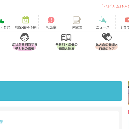
「ベビカムひろ
て・育児
病院•歯科予約
相談室
ニュース
子育
体験談
染
症