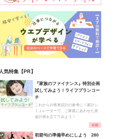
人気特集【PR】
『家族のファイナンス』特別企画
試してみよう！ライフプランコー
チ
これからの将来設計の参考に！家計シ
ミュレーターで、ご家庭にあわせた資
金計画を立ててみよう！
初節句の準備早めにしよう 280