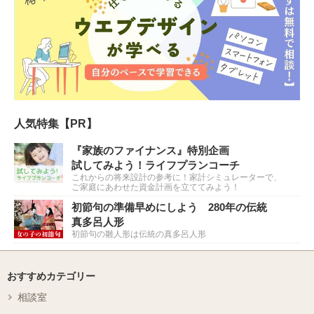
人気特集【PR】
『家族のファイナンス』特別企画
試してみよう！ライフプランコーチ
これからの将来設計の参考に！家計シミュレーターで、
ご家庭にあわせた資金計画を立ててみよう！
初節句の準備早めにしよう 280年の伝統
真多呂人形
初節句の雛人形は伝統の真多呂人形
おすすめカテゴリー
相談室