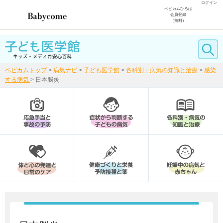
ログイン
ベビカムひろば
会員登録
（無料）
ベビカムトップ
>
病気ナビ
>
子ども医学館
>
各科別・病気の知識と治療
>
感染
する病気
>
日本脳炎