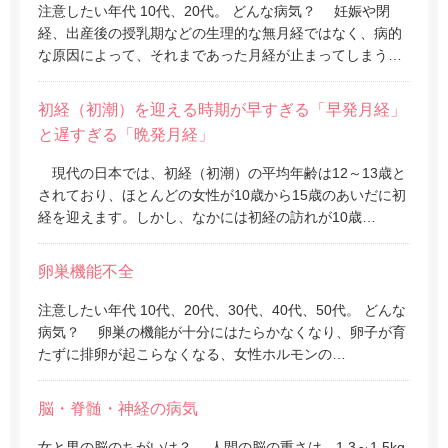
注意したい年代 10代、20代。 どんな病気？ 妊娠や閉
経、出産後の授乳期などの生理的な無月経ではなく、病的
な原因によって、それまであった月経が止まってしまう…
初経（初潮）を迎える時期が早すぎる「早発月経」
と遅すぎる「晩発月経」
現代の日本では、初経（初潮）の平均年齢は12～13歳と
されており、ほとんどの女性が10歳から15歳のあいだに初
経を迎えます。しかし、なかには初経の訪れが10歳…
卵巣機能不全
注意したい年代 10代、20代、30代、40代、50代。 どんな
病気？ 卵巣の機能が十分にはたらかなくなり、卵子が育
たずに排卵が起こらなくなる、女性ホルモンの…
脳・脊髄・神経の病気
女と男の脳のちがいは？ 人間の脳の重さは、1.3～1.5kg