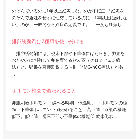
のぞんでいるのに1年以上妊娠しないのが不妊症 「妊娠を
のぞんで避妊をせずに性交しているのに、1年以上妊娠しな
い」のが、一般的な不妊症の定義です。 一度も妊娠し…
排卵誘発剤は2種類を使い分ける
排卵誘発剤には、視床下部や下垂体にはたらき、卵巣を
おだやかに刺激して卵を育てる飲み薬（クロミフェン療
法）と、卵巣を直接刺激する注射（hMG-hCG療法）があ
り…
ホルモン検査で疑われること
卵胞刺激ホルモン ・調べる時期 低温期。 ・ホルモンの種
類 下垂体ホルモン ・疑われること 高い値→卵巣の機能
低下。低い値→視床下部か下垂体の機能低 黄体化ホル…