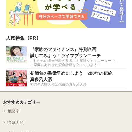
人気特集【PR】
『家族のファイナンス』特別企画
試してみよう！ライフプランコーチ
これからの将来設計の参考に！家計シミュレーターで、
ご家庭にあわせた資金計画を立ててみよう！
初節句の準備早めにしよう 280年の伝統
真多呂人形
初節句の雛人形は伝統の真多呂人形
おすすめカテゴリー
相談室
病気ナビ