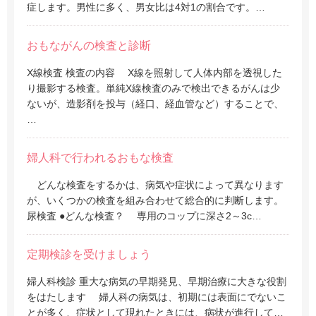
症します。男性に多く、男女比は4対1の割合です。…
おもながんの検査と診断
X線検査 検査の内容 X線を照射して人体内部を透視した
り撮影する検査。単純X線検査のみで検出できるがんは少
ないが、造影剤を投与（経口、経血管など）することで、
…
婦人科で行われるおもな検査
どんな検査をするかは、病気や症状によって異なります
が、いくつかの検査を組み合わせて総合的に判断します。
尿検査 ●どんな検査？ 専用のコップに深さ2～3c…
定期検診を受けましょう
婦人科検診 重大な病気の早期発見、早期治療に大きな役割
をはたします 婦人科の病気は、初期には表面にでないこ
とが多く、症状として現れたときには、病状が進行して…