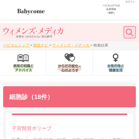
ログイン
ベビカムひろば
会員登録
（無料）
ベビカムトップ
>
病気ナビ
>
ウィメンズ・メディカ
>
検索結果
細胞診（18件）
子宮頸管ポリープ