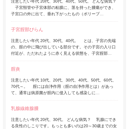
注意したい年代 20代、30代、40代、50代。 どんな病気？
子宮頸管や子宮体部の粘膜に、茎を持った腫瘍ができ、
子宮口の外に出て、垂れ下がったもの（ポリープ…
子宮腟部びらん
注意したい年代 20代、30代、40代。 とは、子宮の先端
の、腟の中に飛び出している部分です。その子宮の入り口
付近が、ただれたように赤く見える状態を、子宮腟部…
腟炎
注意したい年代 10代、20代、30代、40代、50代、60代、
70代～。 腟には自浄作用（腟の自浄作用とは）があっ
て、通常は病原菌が腟内に侵入しても感染しに…
乳腺線維腺腫
注意したい年代 20代、30代。 どんな病気？ 乳腺にでき
る良性のしこりです。もっとも多いのは20～30歳までの女