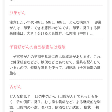
卵巣がん
注意したい年代 40代、50代、60代。 どんな病気？ 卵巣
がんは、卵巣にできる悪性のがんです。卵巣に発生する卵
巣腫瘍は、大きく分けると良性群、低悪性（中間）…
子宮頸がんの自己検査法は危険
子宮頸がんの早期発見法に自己採取法があります。これ
は健保組合などが、検便などとあわせて、道具を配布して
いるもので、特殊な道具を使って、細胞診（子宮頸部の細
胞を…
舌がん
どんな病気？ 口の中のがん（口腔がん）でもっとも多
く、舌の側面に発生。むし歯や義歯などによる継続的な刺
激、口腔内の不潔、タバコ、飲酒などが誘因。 症状 初