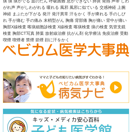
痰
痰
痰がでる
血のたん
呼吸困難
息ができない
肺炎
発熱
声帯
しわ
がれ声
声がしわがれる
嗄れる
風邪
風邪に似ている
交感神経
上腕
神経
まぶたが下がる
発汗
発汗異常
汗をかく
手が痺れる
手のしび
れ
手が痛む
手の痛み
末梢型がん
胸痛
背部痛
胸が痛い
背中が痛い
胸部X線検査
喀痰細胞診検査
X線検査
喀痰検査
痰の検査
気管支鏡
検査
胸部CT写真
肺葉
放射線治療
抗がん剤
化学療法
免疫治療
受動
喫煙
喫煙者
禁煙
節煙
顔に汗をかく