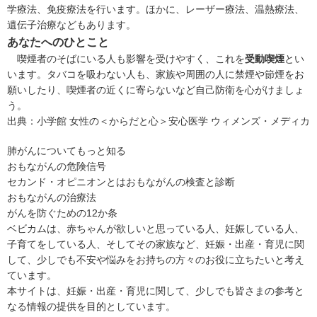
学療法、免疫療法を行います。ほかに、レーザー療法、温熱療法、
遺伝子治療などもあります。
あなたへのひとこと
喫煙者のそばにいる人も影響を受けやすく、これを
受動喫煙
とい
います。タバコを吸わない人も、家族や周囲の人に禁煙や節煙をお
願いしたり、喫煙者の近くに寄らないなど自己防衛を心がけましょ
う。
出典：
小学館 女性の＜からだと心＞安心医学 ウィメンズ・メディカ
肺がんについてもっと知る
おもながんの危険信号
セカンド・オピニオンとは
おもながんの検査と診断
おもながんの治療法
がんを防ぐための12か条
ベビカムは、赤ちゃんが欲しいと思っている人、妊娠している人、
子育てをしている人、そしてその家族など、妊娠・出産・育児に関
して、少しでも不安や悩みをお持ちの方々のお役に立ちたいと考え
ています。
本サイトは、妊娠・出産・育児に関して、少しでも皆さまの参考と
なる情報の提供を目的としています。