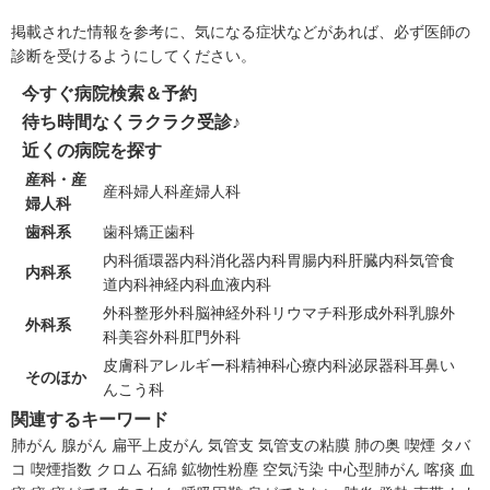
掲載された情報を参考に、気になる症状などがあれば、必ず医師の
診断を受けるようにしてください。
今すぐ病院検索＆予約
待ち時間なくラクラク受診♪
近くの病院を探す
産科・産
産科
婦人科
産婦人科
婦人科
歯科系
歯科
矯正歯科
内科
循環器内科
消化器内科
胃腸内科
肝臓内科
気管食
内科系
道内科
神経内科
血液内科
外科
整形外科
脳神経外科
リウマチ科
形成外科
乳腺外
外科系
科
美容外科
肛門外科
皮膚科
アレルギー科
精神科
心療内科
泌尿器科
耳鼻い
そのほか
んこう科
関連するキーワード
肺がん
腺がん
扁平上皮がん
気管支
気管支の粘膜
肺の奥
喫煙
タバ
コ
喫煙指数
クロム
石綿
鉱物性粉塵
空気汚染
中心型肺がん
喀痰
血