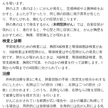
んを疑います。
肺の上方（肩のほう）にがんが発生し、交感神経や上腕神経をお
かすと、まぶたが下がったり、同じ側の顔面に発汗異常が生じた
り、手がしびれる、痛むなどの症状が起こります。
肺の奥のほうで発生するがん（
末梢型肺がん
）では、自覚症状が
現れにくく、進行すると、中心型と同じ症状に加え、がんが胸壁を
おかすために、胸痛、背部痛などが現れます。
検査と診断
早期発見のための検査には、胸部X線検査と喀痰細胞診検査があ
り、X線検査は末梢型肺がん、喀痰検査は中心型肺がんの発見に有
効です。肺がんが疑われるときは、X線検査、喀痰細胞診検査、気
管支鏡検査、胸部CT写真、そのほかの検査を行って診断します。
I
期から
IV
期までの4段階に分けられています。
治療
外科的治療を第1に考え、肺葉切除の手術（気管支が枝分かれする
のにしたがい、右肺は三つの部分（3枚）、左肺は二つの部分（2
枚）に分かれます。このうち、左肺なら1枚、右肺なら2枚を切除し
て健康な部分を残す方法）を行います。
がんにおかされている範囲が広い場合や、ほかの臓器に転移して
いる場合は、局所的には放射線治療、全身的には抗がん剤による化