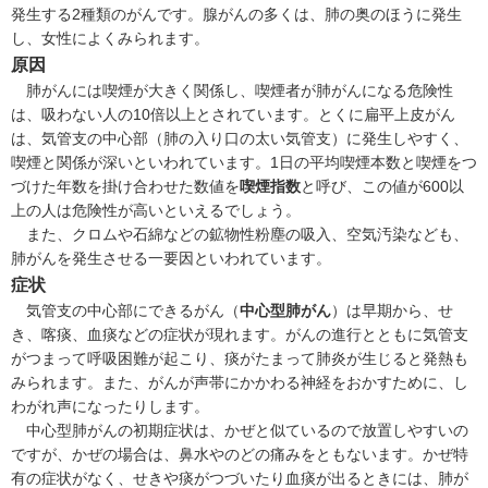
発生する2種類のがんです。腺がんの多くは、肺の奥のほうに発生
し、女性によくみられます。
原因
肺がんには喫煙が大きく関係し、喫煙者が肺がんになる危険性
は、吸わない人の10倍以上とされています。とくに扁平上皮がん
は、気管支の中心部（肺の入り口の太い気管支）に発生しやすく、
喫煙と関係が深いといわれています。1日の平均喫煙本数と喫煙をつ
づけた年数を掛け合わせた数値を
喫煙指数
と呼び、この値が600以
上の人は危険性が高いといえるでしょう。
また、クロムや石綿などの鉱物性粉塵の吸入、空気汚染なども、
肺がんを発生させる一要因といわれています。
症状
気管支の中心部にできるがん（
中心型肺がん
）は早期から、せ
き、喀痰、血痰などの症状が現れます。がんの進行とともに気管支
がつまって呼吸困難が起こり、痰がたまって肺炎が生じると発熱も
みられます。また、がんが声帯にかかわる神経をおかすために、し
わがれ声になったりします。
中心型肺がんの初期症状は、
かぜ
と似ているので放置しやすいの
ですが、かぜの場合は、鼻水やのどの痛みをともないます。かぜ特
有の症状がなく、せきや痰がつづいたり血痰が出るときには、肺が