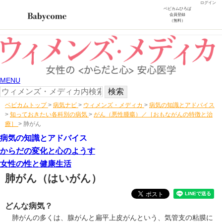
ログイン
ベビカムひろば
会員登録
（無料）
MENU
ベビカムトップ
>
病気ナビ
>
ウィメンズ・メディカ
>
病気の知識とアドバイス
>
知っておきたい各科別の病気
>
がん（悪性腫瘍）／［おもながんの特徴と治
療］
>
肺がん
病気の知識とアドバイス
からだの変化と心のようす
女性の性と健康生活
肺がん
（はいがん）
どんな病気？
肺がんの多くは、腺がんと扁平上皮がんという、気管支の粘膜に