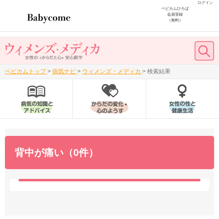
ログイン
ベビカムひろば
会員登録
（無料）
ベビカムトップ
>
病気ナビ
>
ウィメンズ・メディカ
>
検索結果
背中が痛い（0件）