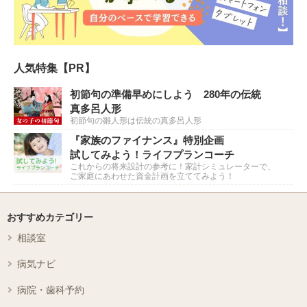
人気特集【PR】
初節句の準備早めにしよう 280年の伝統
真多呂人形
初節句の雛人形は伝統の真多呂人形
『家族のファイナンス』特別企画
試してみよう！ライフプランコーチ
これからの将来設計の参考に！家計シミュレーターで、
ご家庭にあわせた資金計画を立ててみよう！
おすすめカテゴリー
相談室
病気ナビ
病院・歯科予約