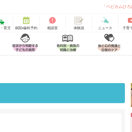
「ベビカムひろ
て・育児
病院•歯科予約
相談室
ニュース
子育
体験談