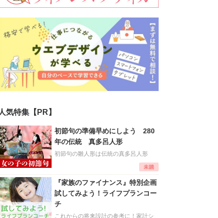
人気特集【PR】
初節句の準備早めにしよう 280
年の伝統 真多呂人形
初節句の雛人形は伝統の真多呂人形
『家族のファイナンス』特別企画
試してみよう！ライフプランコー
チ
これからの将来設計の参考に！家計シ