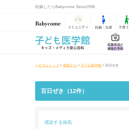
妊娠したらBabycome Since1998
コミュニティ
妊娠・出産
子育
ベビカムトップ
>
病気ナビ
>
子ども医学館
>
百日ぜき
百日ぜき（12件）
感染する病気