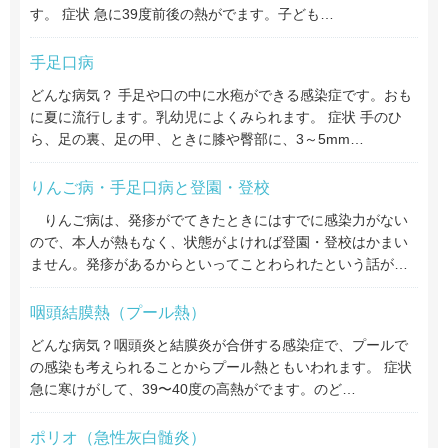
す。 症状 急に39度前後の熱がでます。子ども…
手足口病
どんな病気？ 手足や口の中に水疱ができる感染症です。おも
に夏に流行します。乳幼児によくみられます。 症状 手のひ
ら、足の裏、足の甲、ときに膝や臀部に、3～5mm…
りんご病・手足口病と登園・登校
りんご病は、発疹がでてきたときにはすでに感染力がない
ので、本人が熱もなく、状態がよければ登園・登校はかまい
ません。発疹があるからといってことわられたという話が…
咽頭結膜熱（プール熱）
どんな病気？咽頭炎と結膜炎が合併する感染症で、プールで
の感染も考えられることからプール熱ともいわれます。 症状
急に寒けがして、39〜40度の高熱がでます。のど…
ポリオ（急性灰白髄炎）