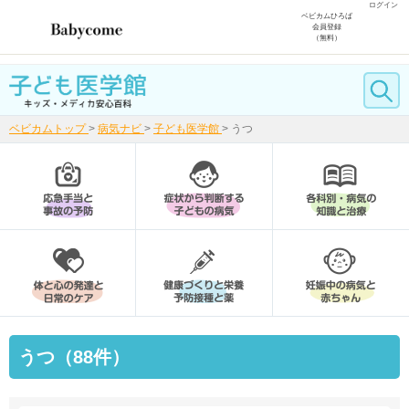
ログイン
ベビカムひろば
会員登録
（無料）
ベビカムトップ
>
病気ナビ
>
子ども医学館
>
うつ
うつ（88件）