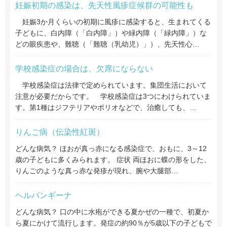
妊娠初期の感染は、先天性風疹症候群の可能性も
妊娠3か月くらいの初期に風疹に感染すると、生まれてくる
子どもに、白内障（「白内障」）や緑内障（「緑内障」）な
どの眼疾患や、難聴（「難聴（乳幼児）」）、先天性心…
学校感染症の場合は、欠席にならない
学校感染症は法律で定められています。集団生活において
注意が必要だからです。 学校感染症は3つにわけられていま
す。第1種はジフテリアやポリオなどで、治癒しても、…
りんご病（伝染性紅斑）
どんな病気？ ほおが真っ赤になる感染症で、おもに、3～12
歳の子どもに多くみられます。 症状 両ほおに蝶の形をした、
りんごのような真っ赤な発疹が現れ、腕や大腿部…
ヘルパンギーナ
どんな病気？ 口の中に水疱ができる夏かぜの一種で、初夏か
ら夏にかけて流行します。発症の約90％が5歳以下の子どもで