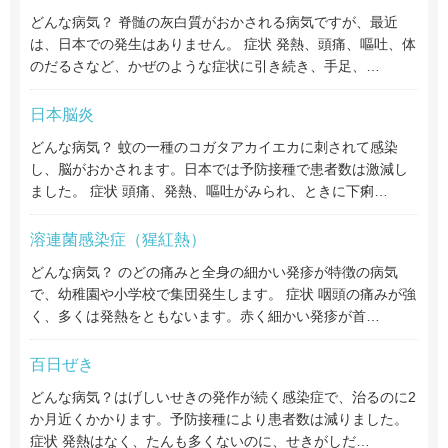
どんな病気？ 脊髄の灰白質がおかされる病気ですが、最近
は、日本での発生はありません。 症状 発熱、頭痛、嘔吐、体
のだるさなど、かぜのような症状に引き続き、手足、…
日本脳炎
どんな病気？ 蚊の一種のコガタアカイエカに刺されて感染
し、脳がおかされます。日本では予防接種で患者数は激減し
ました。 症状 頭痛、発熱、嘔吐がみられ、ときに下痢…
溶連菌感染症（猩紅熱）
どんな病気？ のどの痛みと全身の細かい発疹が特徴の病気
で、幼稚園や小学校で集団発生します。 症状 咽頭の痛みが強
く、多くは発熱をともないます。赤く細かい発疹が首…
百日ぜき
どんな病気？はげしいせきの発作が続く感染症で、治るのに2
か月近くかかります。予防接種により患者数は減りました。
症状 発熱はなく、たんも多くないのに、せきがしだ…