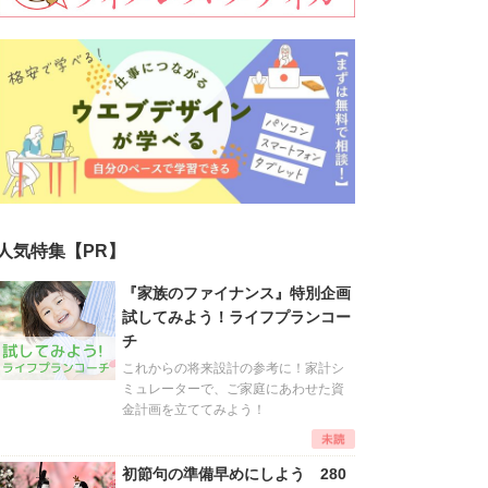
人気特集【PR】
『家族のファイナンス』特別企画
試してみよう！ライフプランコー
チ
これからの将来設計の参考に！家計シ
ミュレーターで、ご家庭にあわせた資
金計画を立ててみよう！
初節句の準備早めにしよう 280