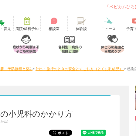
「ベビカムひろ
て・育児
病院•歯科予約
相談室
ニュース
子育
体験談
養 予防接種と薬4
>
外出・旅行のときの安全とすごし方（とくに乳幼児）
>
感染
きの小児科のかかり方
かた)