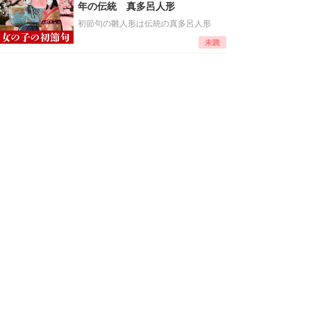
年の伝統 真多呂人形
初節句の雛人形は伝統の真多呂人形