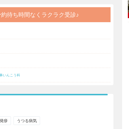
予約
待ち時間なくラクラク受診♪
鼻いんこう科
発疹
うつる病気