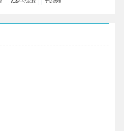
録
妊娠中の記録
予防接種