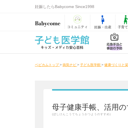
妊娠したらBabycome Since1998
コミュニティ
妊娠・出産
子育
ベビカムトップ
>
病気ナビ
>
子ども医学館
>
健康づくりと栄
母子健康手帳、活用の
(ぼしけんこうてちょうかつようのすすめ)