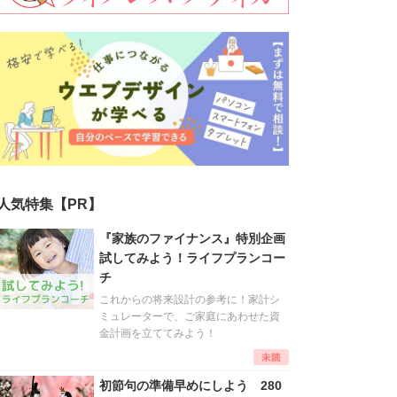
人気特集【PR】
『家族のファイナンス』特別企画
試してみよう！ライフプランコー
チ
これからの将来設計の参考に！家計シ
ミュレーターで、ご家庭にあわせた資
金計画を立ててみよう！
初節句の準備早めにしよう 280