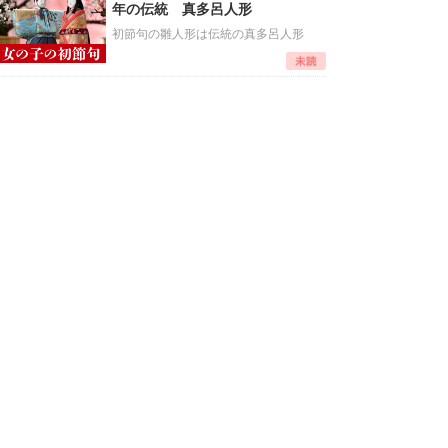
年の伝統 真多呂人形
初節句の雛人形は伝統の真多呂人形