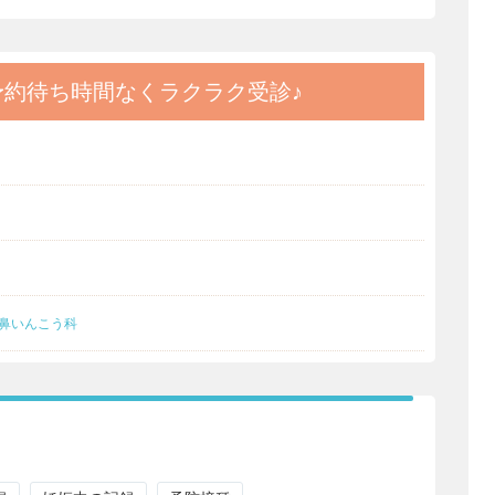
予約
待ち時間なくラクラク受診♪
鼻いんこう科