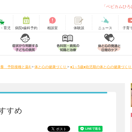
「ベビカムひろ
て・育児
病院•歯科予約
相談室
ニュース
子育
体験談
養 予防接種と薬4
>
体と心の健康づくり
>
●1～5歳●幼児期の体と心の健康づくり
すすめ