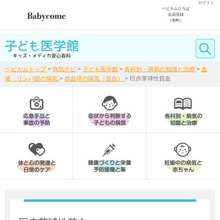
ログイン
ベビカムひろば
会員登録
（無料）
ベビカムトップ
>
病気ナビ
>
子ども医学館
>
各科別・病気の知識と治療
>
血
液・リンパ節の病気
>
赤血球の病気（貧血）
>
巨赤芽球性貧血