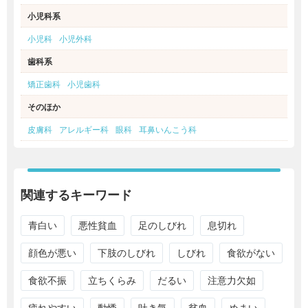
小児科系
小児科
小児外科
歯科系
矯正歯科
小児歯科
そのほか
皮膚科
アレルギー科
眼科
耳鼻いんこう科
関連するキーワード
青白い
悪性貧血
足のしびれ
息切れ
顔色が悪い
下肢のしびれ
しびれ
食欲がない
食欲不振
立ちくらみ
だるい
注意力欠如