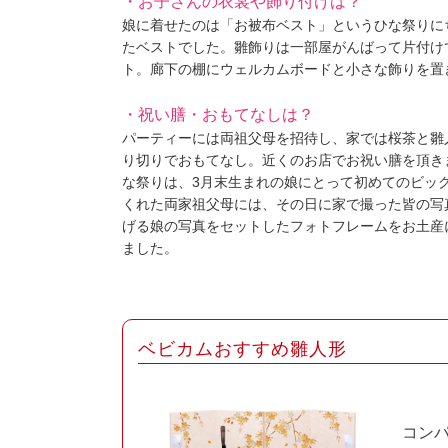
・お子さんの衣裳や飾り付けは？
娘に着せたのは「お被布ベスト」というひな祭りに
たベストでした。雛飾りは一部屋がんばって片付け
ト。廊下の棚にウェルカムボードと小さな飾りを置
・祝い膳・おもてなしは？
パーティーには両祖父母を招待し、家では桜茶と雛
り切りでおもてなし。近くのお店でお祝い膳を頂き
な祭りは、3月末生まれの娘にとって初めてのビッ
くれた両家祖父母には、その日に家で撮った皆の写
げる娘の写真をセットしたフォトフレームをお土産
ました。
ベビカムおすすめ雛人形
コン