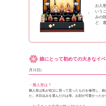
お人
いう
みの
ど、
娘にとって初めての大きなイベ
月31日)
・雛人形は？
雛人形は私が祖父に買って貰ったものを修理し、娘
た。木目込みを選んだのは母。お顔が可愛かったか