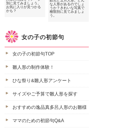
鎧兜と五月人形。どん
別に見てみましょう。
な人形があるのでしょ
お気に入りが見つかる
うか？きれいな写真で
かも？
種類別に見てみましょ
う。
女の子の初節句
女の子の初節句TOP
雛人形の制作体験！
ひな祭り&雛人形アンケート
サイズやご予算で雛人形を探す
おすすめの逸品真多呂人形のお雛様
ママのための初節句Q&A