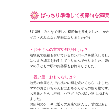
ばっちり準備して初節句を満喫
3月3日、みんなで楽しい初節句を迎えました。 か
ゲストのみんなも笑顔になりました(^^)
・お子さんの衣裳や飾り付けは？
着物風で振袖も付いているロンパースを購入しまし
はつまみ細工を独学してちりめんで作りました。娘
マの子どもの頃のお雛様もお飾りしました。
・祝い膳・おもてなしは？
地元の魚屋さんでお祝いの鯛を焼いてもらいました
ママのおじいちゃんおばあちゃんからの贈り物です
お赤飯とちらし寿司、ハマグリのお吸い物はおばあ
ました。
お節句のケーキは近くのお店で購入し、甘酒はおと