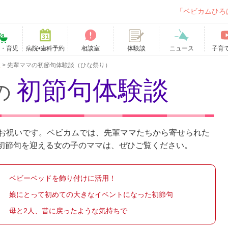
「ベビカムひろ
て・育児
病院•歯科予約
相談室
ニュース
子育
体験談
句
>
先輩ママの初節句体験談（ひな祭り）
初節句体験談
の
なお祝いです。ベビカムでは、先輩ママたちから寄せられた
初節句を迎える女の子のママは、ぜひご覧ください。
ベビーベッドを飾り付けに活用！
娘にとって初めての大きなイベントになった初節句
母と2人、昔に戻ったような気持ちで