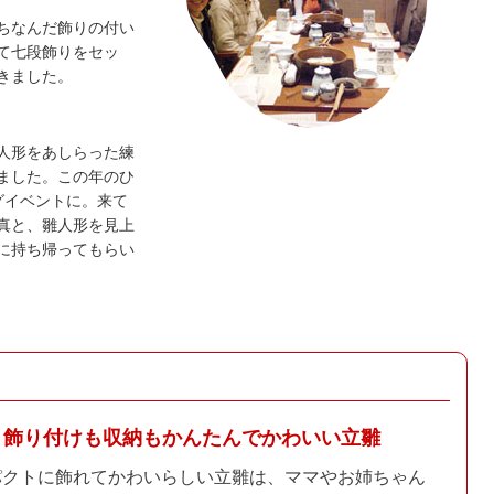
ちなんだ飾りの付い
て七段飾りをセッ
きました。
人形をあしらった練
ました。この年のひ
グイベントに。来て
真と、雛人形を見上
に持ち帰ってもらい
飾り付けも収納もかんたんで
かわいい立雛
パクトに飾れてかわいらしい立雛は、ママやお姉ちゃん