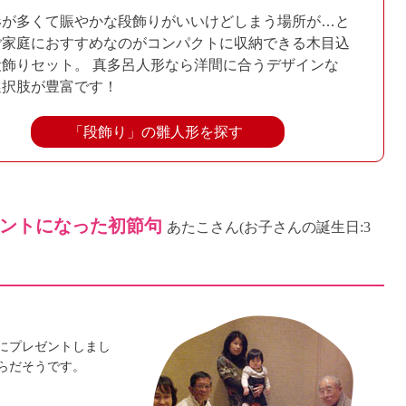
形が多くて賑やかな段飾りがいいけどしまう場所が…と
ご家庭におすすめなのがコンパクトに収納できる木目込
段飾りセット。 真多呂人形なら洋間に合うデザインな
選択肢が豊富です！
「段飾り」の雛人形を探す
ントになった初節句
あたこさん
(お子さんの誕生日:3
にプレゼントしまし
らだそうです。