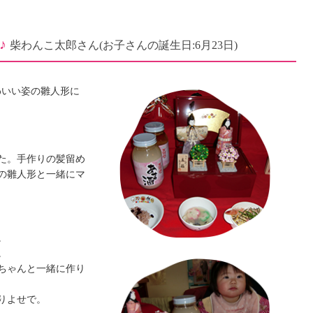
♪
柴わんこ太郎さん
(お子さんの誕生日:6月23日)
わいい姿の雛人形に
た。手作りの髪留め
の雛人形と一緒にマ
。
。
ちゃんと一緒に作り
りよせで。