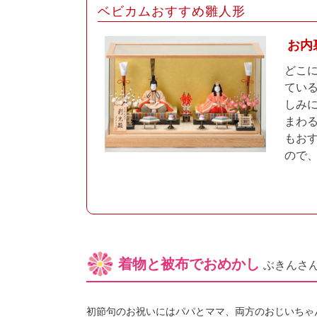
ベビカムおすすめ雛人形
お内
どこ
てい
しみ
まわ
もお
ので
着物と被布でおめかし
ぶきんさ
初節句のお祝いにはパパとママ、両方のおじいちゃ