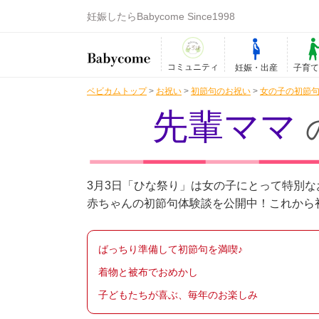
妊娠したらBabycome Since1998
コミュニティ
妊娠・出産
子育
ベビカムトップ
>
お祝い
>
初節句のお祝い
>
女の子の初節
先輩ママ
3月3日「ひな祭り」は女の子にとって特別
赤ちゃんの初節句体験談を公開中！これから
ばっちり準備して初節句を満喫♪
着物と被布でおめかし
子どもたちが喜ぶ、毎年のお楽しみ