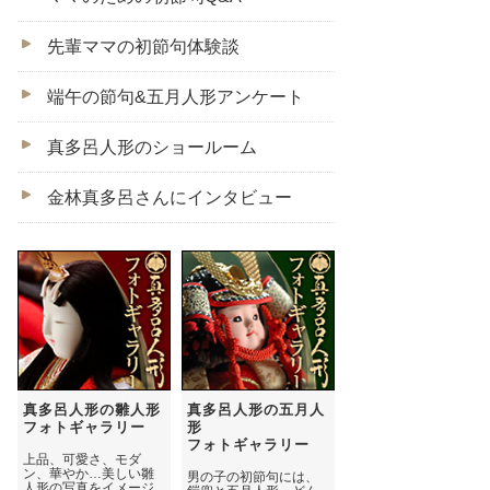
先輩ママの初節句体験談
端午の節句&五月人形アンケート
真多呂人形のショールーム
金林真多呂さんにインタビュー
真多呂人形の雛人形
真多呂人形の五月人
フォトギャラリー
形
フォトギャラリー
上品、可愛さ、モダ
ン、華やか…美しい雛
男の子の初節句には、
人形の写真をイメージ