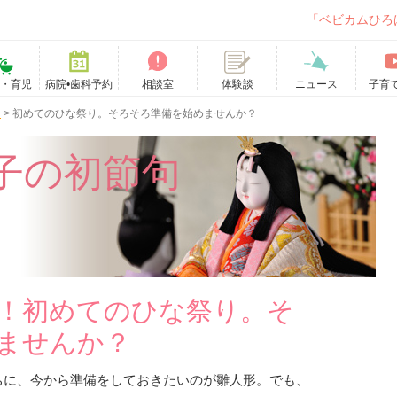
「ベビカムひろ
て・育児
病院•歯科予約
相談室
ニュース
子育
体験談
句
>
初めてのひな祭り。そろそろ準備を始めませんか？
子の初節句
！初めてのひな祭り。そ
ませんか？
ちに、今から準備をしておきたいのが雛人形。でも、