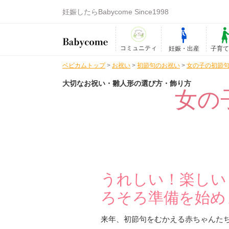
妊娠したらBabycome Since1998
コミュニティ
妊娠・出産
子育
ベビカムトップ
>
お祝い
>
初節句のお祝い
>
女の子の初節
大切なお祝い・雛人形の選び方・飾り方
女の
うれしい！楽しい
ろそろ準備を始め
来年、初節句をむかえる赤ちゃんた