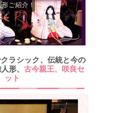
人形ご紹介！
でクラシック、伝統と今の
雛人形、
古今親王、咲良セ
ット