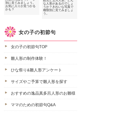
鎧兜と五月人形。どん
別に見てみましょう。
な人形があるのでしょ
お気に入りが見つかる
うか？きれいな写真で
かも？
種類別に見てみましょ
う。
女の子の初節句
女の子の初節句TOP
雛人形の制作体験！
ひな祭り&雛人形アンケート
サイズやご予算で雛人形を探す
おすすめの逸品真多呂人形のお雛様
ママのための初節句Q&A