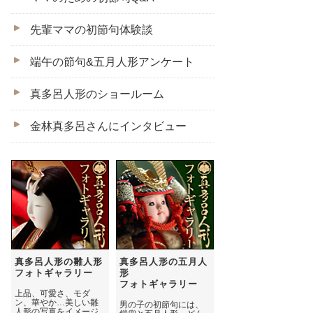
先輩ママの初節句体験談
端午の節句&五月人形アンケート
真多呂人形のショールーム
金林真多呂さんにインタビュー
真多呂人形の雛人形
真多呂人形の五月人
フォトギャラリー
形
フォトギャラリー
上品、可愛さ、モダ
ン、華やか…美しい雛
男の子の初節句には、
人形の写真をイメージ