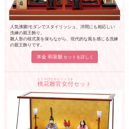
人気沸騰!モダンでスタイリッシュ、洋間にも相応しい
洗練の親王飾り。
雛人形の様式美を保ちながら、現代的な風を感じる洗練
の親王飾りです。
本金 和泉雛
セットを詳しく
とうかびなかんじょつき
桃花雛官女付
セット