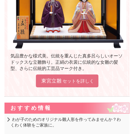
気品豊かな様式美。伝統を重んじた真多呂らしいオーソ
ドックスな立雛飾り。正絹の衣裳に伝統的な女雛の髪
型、さらに伝統的工芸品マーク付き。
東宮立雛
セットを詳しく
おすすめ情報
わが子のためのオリジナル雛人形を作ってみませんか？わ
くわく体験をご家族に。