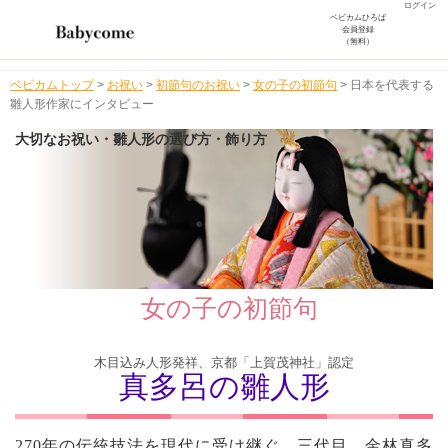
ログイン
ベビカムひろば
会員登録
（無料）
ベビカムトップ
>
お祝い
>
初節句のお祝い
>
女の子の初節句
>
日本を代表する
雛人形作家にインタビュー
大切なお祝い・雛人形の選び方・飾り方
女の子の初節句
木目込み人形発祥、京都「上賀茂神社」認定
真多呂の雛人形
270年の伝統技法を現代に受け継ぐ、三代目、金林真多