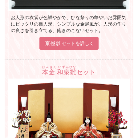
お人形の衣裳が色鮮やかで、ひな祭りの華やいだ雰囲気
にピッタリの雛人形。シンプルな金屏風が、人形の作り
の良さを引き立てる、飽きのこないセット。
京極雛
セットを詳しく
ほんきん いずみびな
本金 和泉雛
セット