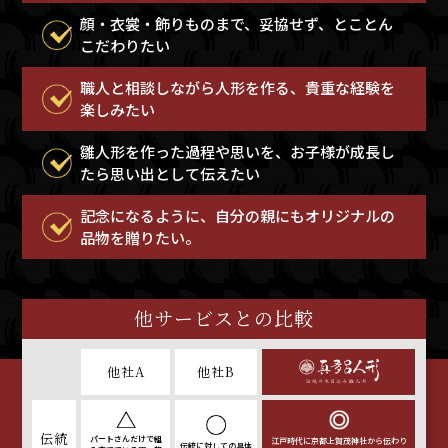
顔・衣裳・飾りものまで、妥協せず、とことん
こだわりたい
職人と相談しながら人形を作る、貴重な経験を
楽しみたい
雛人形を作った過程や思いを、お子様が成長し
たら思い出として伝えたい
記念になるように、自分の親にもオリジナルの
品物を贈りたい。
他サービスとの比較
他社A
他社B
伝統
パートさんだけで
組
江戸時代に京都上賀茂神社から
伝わり
伝統に対しての
具体