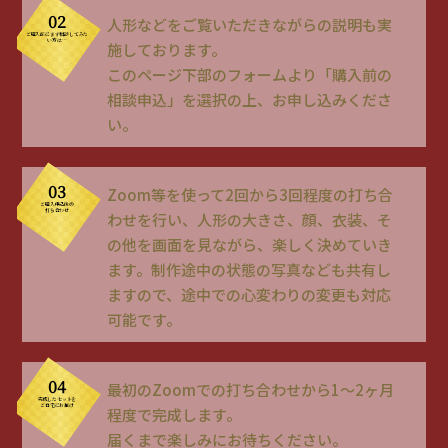
02
人形などをご覧いただきながらの説明も実
ご購入前にまず相談
してみた
い方は…
施しております。
このページ下部のフォームより「購入前の
相談申込」を選択の上、お申し込みくださ
い。
03
Zoom等を使って2回から3回程度の打ち合
ご購入申込後の
打ち合わせ
わせを行い、人形の大きさ、顔、衣装、そ
の他を画面を見ながら、楽しく決めていき
ます。制作途中の状態の写真なども共有し
ますので、途中での心変わりの変更も対応
可能です。
04
最初のZoomでの打ち合わせから1〜2ヶ月
完成したセットを
ご自宅にお届け
程度で完成します。
届くまで楽しみにお待ちください。