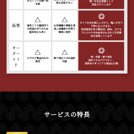
み立てている
画一的
唯一正式伝承者として
的な認定がない
生産
認定されています
すべてを日本製にこだわり、
職人の手で
品質
海外にて大量制作で
化学繊維や樹脂を使
丁寧に仕上げます。
の安価な
作りのため
用し
接着剤や釘等で
地球環境を考え間伐材、絹糸、
のりも
経年劣化も早い
簡易に制作
でんぷんやお米由来の
ものなど天然素
材を使用しています
オー
ダー
顔・衣裳・飾り物を
メイ
カタログ商品のみの
飾り物などのみ選択
選択できるだけでなく、
販売
可能
家族向けオリジナル商品も付属
ド
サービスの特長