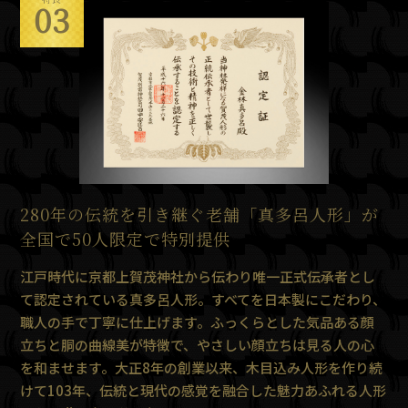
03
280年の伝統を引き継ぐ老舗「真多呂人形」が
全国で50人限定で特別提供
江戸時代に京都上賀茂神社から伝わり唯一正式伝承者とし
て認定されている真多呂人形。すべてを日本製にこだわり、
職人の手で丁寧に仕上げます。ふっくらとした気品ある顔
立ちと胴の曲線美が特徴で、やさしい顔立ちは見る人の心
を和ませます。大正8年の創業以来、木目込み人形を作り続
けて103年、伝統と現代の感覚を融合した魅力あふれる人形