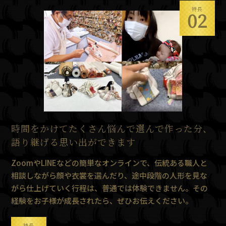
特長
02
時間をかけてたくさん悩んで選んで作った分、
語り継げる思い出ができます
ZoomやLINEなどの簡単なオンラインで、伝統ある職人と
相談しながら顔や衣裳を選んだり、途中段階の人形を見な
がら仕上げていく行程は、普通では体験できません。その
経験をお子様が成長されたら、ぜひお伝えください。
特長