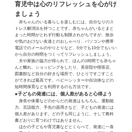
育児中は心のリフレッシュを心がけ
ましょう
赤ちゃんのいる暮らしを楽しむには、自分なりのス
トレス解消法を持つことです。赤ちゃんがいるとまと
まった時間がとれず行動も制限されがちですが、散歩
や気のおけない友達とのおしゃべり、パソコンや携帯
電話でのメールのやりとりなど、5分でも10分でもいい
から自分の時間をつくってリフレッシュしましょう。
夫や家族の協力が得られて、ほんの1時間でも赤ちゃ
んと離れ、ショッピングをしたり、美容院や喫茶店、
図書館など自分の好きな場所で、ひとりですごすこと
ができれば最高です。ベビーシッターや自治体などの
短時間保育などを利用するのも方法です。
●子どもの発達には、個人差があると心得よう
身長や体重などのからだの発達はもちろん、運動能
力、言語能力、手先の器用さなど、子どもの発達には
個人差があります。どの子も同じように、そして教科
書どおりに育つわけではありません。
ほかの子どもや育児書などとくらべて、発達に一喜