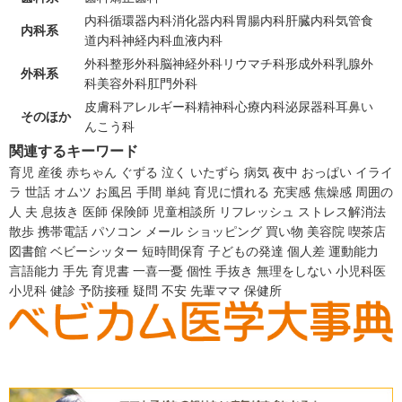
内科
循環器内科
消化器内科
胃腸内科
肝臓内科
気管食
内科系
道内科
神経内科
血液内科
外科
整形外科
脳神経外科
リウマチ科
形成外科
乳腺外
外科系
科
美容外科
肛門外科
皮膚科
アレルギー科
精神科
心療内科
泌尿器科
耳鼻い
そのほか
んこう科
関連するキーワード
育児
産後
赤ちゃん
ぐずる
泣く
いたずら
病気
夜中
おっぱい
イライ
ラ
世話
オムツ
お風呂
手間
単純
育児に慣れる
充実感
焦燥感
周囲の
人
夫
息抜き
医師
保険師
児童相談所
リフレッシュ
ストレス解消法
散歩
携帯電話
パソコン
メール
ショッピング
買い物
美容院
喫茶店
図書館
ベビーシッター
短時間保育
子どもの発達
個人差
運動能力
言語能力
手先
育児書
一喜一憂
個性
手抜き
無理をしない
小児科医
小児科
健診
予防接種
疑問
不安
先輩ママ
保健所