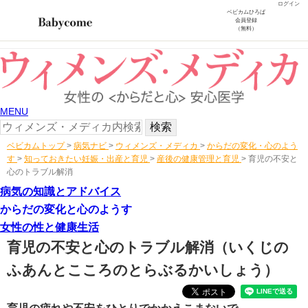
ログイン
ベビカムひろば
会員登録
（無料）
MENU
ベビカムトップ
>
病気ナビ
>
ウィメンズ・メディカ
>
からだの変化・心のよう
す
>
知っておきたい妊娠・出産と育児
>
産後の健康管理と育児
>
育児の不安と
心のトラブル解消
病気の知識とアドバイス
からだの変化と心のようす
女性の性と健康生活
育児の不安と心のトラブル解消
（いくじの
ふあんとこころのとらぶるかいしょう）
育児の疲れや不安をひとりでかかえこまないで