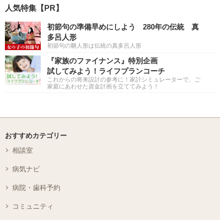
人気特集【PR】
初節句の準備早めにしよう 280年の伝統 真
多呂人形
初節句の雛人形は伝統の真多呂人形
『家族のファイナンス』特別企画
試してみよう！ライフプランコーチ
これからの将来設計の参考に！家計シミュレーターで、ご
家庭にあわせた資金計画を立ててみよう！
おすすめカテゴリー
相談室
病気ナビ
病院・歯科予約
コミュニティ