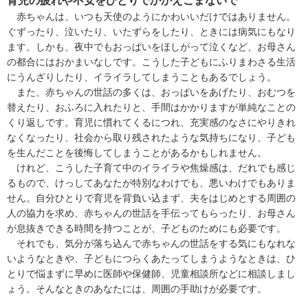
赤ちゃんは、いつも天使のようにかわいいだけではありません。
ぐずったり、泣いたり、いたずらをしたり、ときには病気にもなり
ます。しかも、夜中でもおっぱいをほしがって泣くなど、お母さん
の都合にはおかまいなしです。こうした子どもにふりまわさる生活
にうんざりしたり、イライラしてしまうこともあるでしょう。
また、赤ちゃんの世話の多くは、おっぱいをあげたり、おむつを
替えたり、おふろに入れたりと、手間はかかりますが単純なことの
くり返しです。育児に慣れてくるにつれ、充実感のなさにやりきれ
なくなったり、社会から取り残されたような気持ちになり、子ども
を生んだことを後悔してしまうことがあるかもしれません。
けれど、こうした子育て中のイライラや焦燥感は、だれでも感じ
るもので、けっしてあなたが特別なわけでも、悪いわけでもありま
せん。自分ひとりで育児を背負い込まず、夫をはじめとする周囲の
人の協力を求め、赤ちゃんの世話を手伝ってもらったり、お母さん
が息抜きできる時間を持つことが、子どものためにも必要です。
それでも、気分が落ち込んで赤ちゃんの世話をする気にもなれな
いようなときや、子どもにつらくあたってしまうようなときは、ひ
とりで悩まずに早めに医師や保健師、児童相談所などに相談しまし
ょう。そんなときのあなたには、周囲の手助けが必要です。