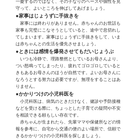
一憂するのではなく、その子なりのペースや個性を見
守って、よいところを伸ばしてあげましょう。
●家事はじょうずに手抜きを
家事には終わりがありません。赤ちゃんのお世話も
家事も完璧にこなそうとしていると、途中で息切れし
てしまいます。家事はじょうずに手抜きをして、いま
は赤ちゃんとの生活を優先させましょう。
●ときには感情を爆発させてもだいじょうぶ
いつも冷静で、理路整然としているお母さんより、
つい怒鳴ってしまったり、疲れてゴロゴロしていると
きもあるお母さんのほうが自然です。よいお母さんに
なろうとする努力は必要ですが、無理をすることはあ
りません。
●かかりつけの小児科医を
小児科医は、病気のときだけなく、健診や予防接種
などを受ける際に、ちょっとした子育ての疑問や不安
を相談できる頼もしい存在です。
赤ちゃんが生まれたら、先輩ママや保健所などの情
報を参考に、自宅から交通の便のよい場所で、信頼で
きるかかりつけの小児科医を探しましょう。