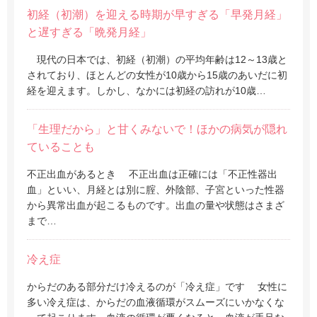
初経（初潮）を迎える時期が早すぎる「早発月経」
と遅すぎる「晩発月経」
現代の日本では、初経（初潮）の平均年齢は12～13歳と
されており、ほとんどの女性が10歳から15歳のあいだに初
経を迎えます。しかし、なかには初経の訪れが10歳…
「生理だから」と甘くみないで！ほかの病気が隠れ
ていることも
不正出血があるとき 不正出血は正確には「不正性器出
血」といい、月経とは別に腟、外陰部、子宮といった性器
から異常出血が起こるものです。出血の量や状態はさまざ
まで…
冷え症
からだのある部分だけ冷えるのが「冷え症」です 女性に
多い冷え症は、からだの血液循環がスムーズにいかなくな