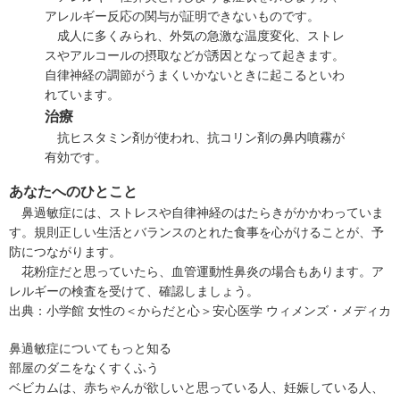
アレルギー反応の関与が証明できないものです。
成人に多くみられ、外気の急激な温度変化、ストレ
スやアルコールの摂取などが誘因となって起きます。
自律神経の調節がうまくいかないときに起こるといわ
れています。
治療
抗ヒスタミン剤が使われ、抗コリン剤の鼻内噴霧が
有効です。
あなたへのひとこと
鼻過敏症には、ストレスや自律神経のはたらきがかかわっていま
す。規則正しい生活とバランスのとれた食事を心がけることが、予
防につながります。
花粉症だと思っていたら、血管運動性鼻炎の場合もあります。ア
レルギーの検査を受けて、確認しましょう。
出典：
小学館 女性の＜からだと心＞安心医学 ウィメンズ・メディカ
鼻過敏症についてもっと知る
部屋のダニをなくすくふう
ベビカムは、赤ちゃんが欲しいと思っている人、妊娠している人、