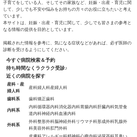
子育てをしている人、そしてその家族など、妊娠・出産・育児に関
して、少しでも不安や悩みをお持ちの方々のお役に立ちたいと考え
ています。
本サイトは、妊娠・出産・育児に関して、少しでも皆さまの参考と
なる情報の提供を目的としています。
掲載された情報を参考に、気になる症状などがあれば、必ず医師の
診断を受けるようにしてください。
今すぐ病院検索＆予約
待ち時間なくラクラク受診♪
近くの病院を探す
産科・産
産科
婦人科
産婦人科
婦人科
歯科系
歯科
矯正歯科
内科
循環器内科
消化器内科
胃腸内科
肝臓内科
気管食
内科系
道内科
神経内科
血液内科
外科
整形外科
脳神経外科
リウマチ科
形成外科
乳腺外
外科系
科
美容外科
肛門外科
皮膚科
アレルギー科
精神科
心療内科
泌尿器科
耳鼻い