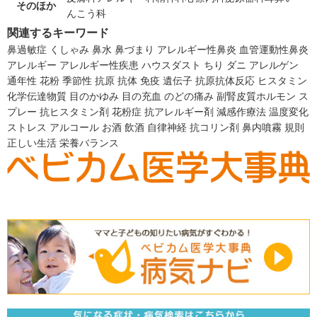
そのほか
んこう科
関連するキーワード
鼻過敏症
くしゃみ
鼻水
鼻づまり
アレルギー性鼻炎
血管運動性鼻炎
アレルギー
アレルギー性疾患
ハウスダスト
ちり
ダニ
アレルゲン
通年性
花粉
季節性
抗原
抗体
免疫
遺伝子
抗原抗体反応
ヒスタミン
化学伝達物質
目のかゆみ
目の充血
のどの痛み
副腎皮質ホルモン
ス
プレー
抗ヒスタミン剤
花粉症
抗アレルギー剤
減感作療法
温度変化
ストレス
アルコール
お酒
飲酒
自律神経
抗コリン剤
鼻内噴霧
規則
正しい生活
栄養バランス