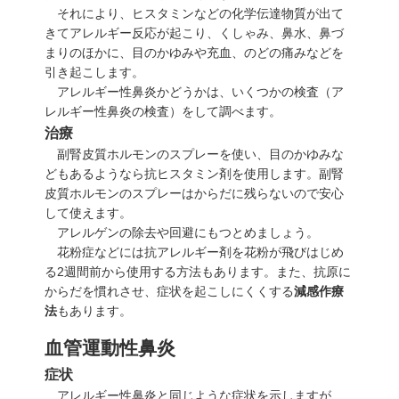
それにより、ヒスタミンなどの化学伝達物質が出て
きてアレルギー反応が起こり、くしゃみ、鼻水、鼻づ
まりのほかに、目のかゆみや充血、のどの痛みなどを
引き起こします。
アレルギー性鼻炎かどうかは、いくつかの検査（
ア
レルギー性鼻炎の検査
）をして調べます。
治療
副腎皮質ホルモンのスプレーを使い、目のかゆみな
どもあるようなら抗ヒスタミン剤を使用します。副腎
皮質ホルモンのスプレーはからだに残らないので安心
して使えます。
アレルゲンの除去や回避にもつとめましょう。
花粉症
などには抗アレルギー剤を花粉が飛びはじめ
る2週間前から使用する方法もあります。また、抗原に
からだを慣れさせ、症状を起こしにくくする
減感作療
法
もあります。
血管運動性鼻炎
症状
アレルギー性鼻炎と同じような症状を示しますが、