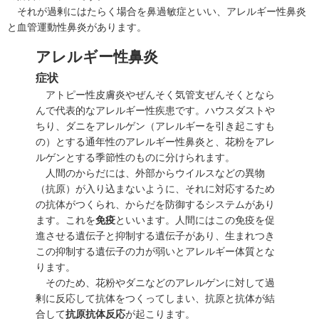
それが過剰にはたらく場合を鼻過敏症といい、アレルギー性鼻炎
と血管運動性鼻炎があります。
アレルギー性鼻炎
症状
アトピー性皮膚炎
やぜんそく
気管支ぜんそく
となら
んで代表的なアレルギー性疾患です。ハウスダストや
ちり、ダニをアレルゲン（アレルギーを引き起こすも
の）とする通年性のアレルギー性鼻炎と、花粉をアレ
ルゲンとする季節性のものに分けられます。
人間のからだには、外部からウイルスなどの異物
（抗原）が入り込まないように、それに対応するため
の抗体がつくられ、からだを防御するシステムがあり
ます。これを
免疫
といいます。人間にはこの免疫を促
進させる遺伝子と抑制する遺伝子があり、生まれつき
この抑制する遺伝子の力が弱いとアレルギー体質とな
ります。
そのため、花粉やダニなどのアレルゲンに対して過
剰に反応して抗体をつくってしまい、抗原と抗体が結
合して
抗原抗体反応
が起こります。