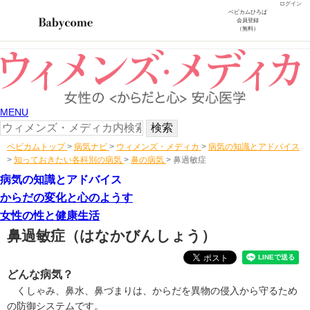
ログイン
ベビカムひろば
会員登録
（無料）
MENU
ベビカムトップ
>
病気ナビ
>
ウィメンズ・メディカ
>
病気の知識とアドバイス
>
知っておきたい各科別の病気
>
鼻の病気
>
鼻過敏症
病気の知識とアドバイス
からだの変化と心のようす
女性の性と健康生活
鼻過敏症
（はなかびんしょう）
どんな病気？
くしゃみ、鼻水、鼻づまりは、からだを異物の侵入から守るため
の防御システムです。