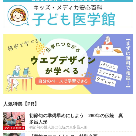
人気特集【PR】
初節句の準備早めにしよう 280年の伝統 真
多呂人形
初節句の雛人形は伝統の真多呂人形